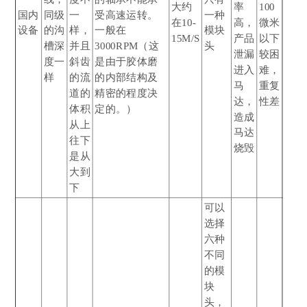
大约
率
100
国内
同级
一
受高速运转。
一种
在10-
高，
微米
设备
的沟
样，
一般在
模块
15M/S
产品
以下
槽深
并且
3000RPM（这
头
泄漏
较困
度一
斜齿
是由于胶体磨
进入
难，
样
的流
的内部结构及
马
重复
道的
精密的程度决
达，
性差
体积
定的。）
造成
从上
马达
往下
烧毁
是从
大到
下
可以
选择
六种
不同
的模
块
头，