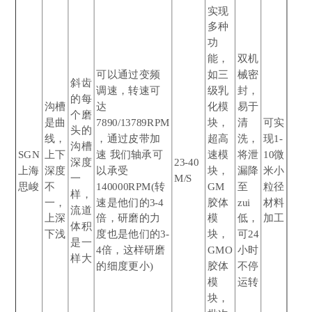
实现
多种
功
能，
双机
可以通过变频
如三
械密
斜齿
调速，转速可
级乳
封，
的每
沟槽
达
化模
易于
个磨
是曲
7890/13789RPM
块，
清
可实
头的
线，
，通过皮带加
超高
洗，
现1-
沟槽
SGN
上下
速 我们轴承可
速模
将泄
10微
深度
23-40
上海
深度
以承受
块，
漏降
米小
一
M/S
思峻
不
140000RPM(转
GM
至
粒径
样，
一，
速是他们的3-4
胶体
zui
材料
流道
上深
倍，研磨的力
模
低，
加工
体积
下浅
度也是他们的3-
块，
可24
是一
4倍，这样研磨
GMO
小时
样大
的细度更小)
胶体
不停
模
运转
块，