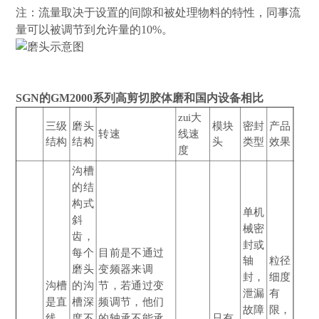
注：流量取决于设置的间隙和被处理物料的特性，同事流
量可以被调节到允许量的10%。
SGN的GM2000系列高剪切胶体磨和国内设备相比
zui大
三级
磨头
模块
密封
产品
转速
线速
结构
结构
头
类型
效果
度
沟槽
的结
构式
单机
斜
械密
齿，
封或
每个
目前是不通过
轴
粒径
磨头
变频器来调
封，
细度
沟槽
的沟
节，若通过变
泄漏
有
是直
槽深
频调节，他们
故障
限，
线，
度不
的轴承不能承
只有