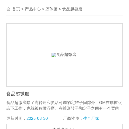
>
>
>
首页
产品中心
胶体磨
食品超微磨
食品超微磨
食品超微磨除了高转速和灵活可调的定转子间隙外，GM在摩擦状
态下工作，也就被称做湿磨。在锥形转子和定子之间有一个宽的
入口间隙和窄的出口间隙，在工作中，分散头偏心运转使溶液出
更新时间：
2025-03-30
厂商性质：
生产厂家
现涡流，因此可以达到更好的研磨分散的效果。