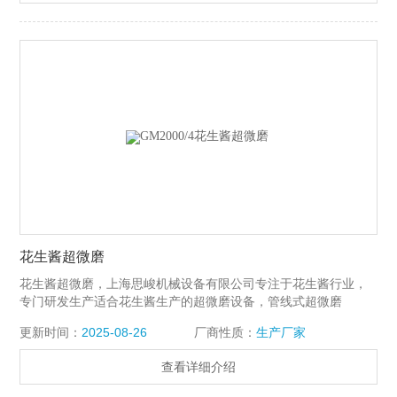
花生酱超微磨
花生酱超微磨，上海思峻机械设备有限公司专注于花生酱行业，
专门研发生产适合花生酱生产的超微磨设备，管线式超微磨
GM2000系列有三道磨碎区，一级为粗磨碎区，二级为细磨碎
更新时间：
2025-08-26
厂商性质：
生产厂家
区，三级为超微磨碎区。能够将花生破碎的颗粒度变得更细，保
证花生酱的品质，避免“析油“的现象。达到花生酱200目的颗粒粒
查看详细介绍
径的要求。