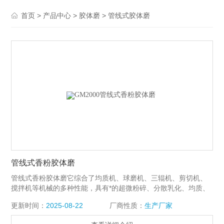
>
>
>
首页
产品中心
胶体磨
管线式胶体磨
管线式香粉胶体磨
管线式香粉胶体磨它综合了均质机、球磨机、三辊机、剪切机、
搅拌机等机械的多种性能，具有*的超微粉碎、分散乳化、均质、
混合等功效。物料通过加工后，粒度达2～50微米，均质度达90%
更新时间：
2025-08-22
厂商性质：
生产厂家
以上，是超微粒加工的理想设备。