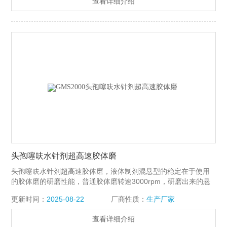
查看详细介绍
头孢噻呋水针剂超高速胶体磨
头孢噻呋水针剂超高速胶体磨，液体制剂混悬型的稳定在于使用
的胶体磨的研磨性能，普通胶体磨转速3000rpm，研磨出来的悬
浮液颗粒较粗，静置一段时间容易产生絮凝，影响药效和使用，
更新时间：
2025-08-22
厂商性质：
生产厂家
极大限制了新型阿苯达唑混悬液的推广，上海思峻高剪切胶体磨
GMS2000系列转速高达18000rpm，是专门为胶体溶液生产所设
查看详细介绍
计，特别是那些需要很好乳化和分散效果的胶体生产。