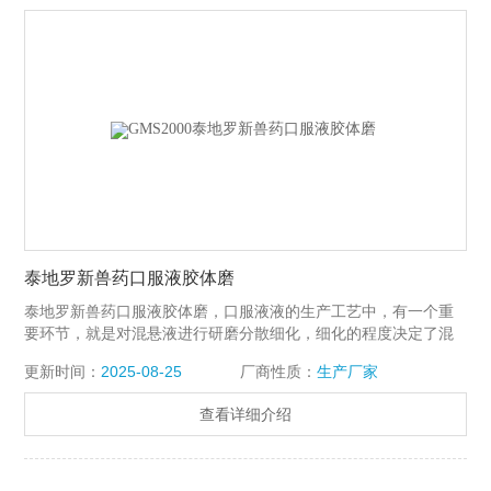
泰地罗新兽药口服液胶体磨
泰地罗新兽药口服液胶体磨，口服液液的生产工艺中，有一个重
要环节，就是对混悬液进行研磨分散细化，细化的程度决定了混
悬液的品质，稳定性以及药性的发挥。采用SGN胶体磨一般可将
更新时间：
2025-08-25
厂商性质：
生产厂家
混悬液粒径细化至DN90≤5μm，并且粒径分布更窄，混悬液均匀
度更高，更有效的发挥药效。
查看详细介绍