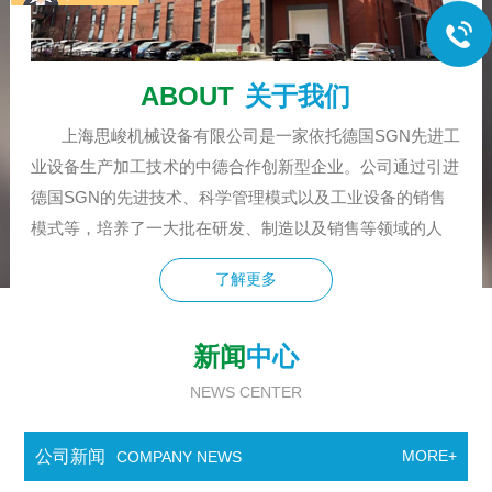
ABOUT
关于我们
上海思峻机械设备有限公司是一家依托德国SGN先进工
业设备生产加工技术的中德合作创新型企业。公司通过引进
德国SGN的先进技术、科学管理模式以及工业设备的销售
模式等，培养了一大批在研发、制造以及销售等领域的人
才！在德国SGN工业设备的基础上，思峻又自主创新开发
了解更多
了一批适应市场高要求的新型研磨分散设备。公司主要研
发、制造、销售流体领域的高*乳化机、胶体磨、均质机、
分散机、研磨分散机、乳化泵、剪切泵、粉液混合机、成套
新闻
中心
多功能真空乳化机等设备，为混合、分散、均质、悬浮、乳
NEWS CENTER
化、湿磨、粉液混合等领域提供高品质的解...
公司新闻
MORE+
COMPANY NEWS