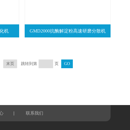
乳化机
GMD2000抗酶解淀粉高速研磨分散机
跳转到第
页
末页
|
心
联系我们