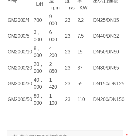
型号
速
度
率
出
/
入口连接
L/H
rpm
m/s
KW
9
，
GM2000/4
700
23
2.2
DN25/DN15
000
3
，
6
，
GM2000/5
23
7.5
DN40/DN32
000
000
8
，
4
，
GM2000/10
23
15
DN50/DN50
000
200
20
，
2
，
GM2000/20
23
37
DN80/DN65
000
850
40
，
1
，
GM2000/30
23
55
DN150/DN125
000
420
80
，
1
，
GM2000/50
23
110
DN200/DN150
000
100