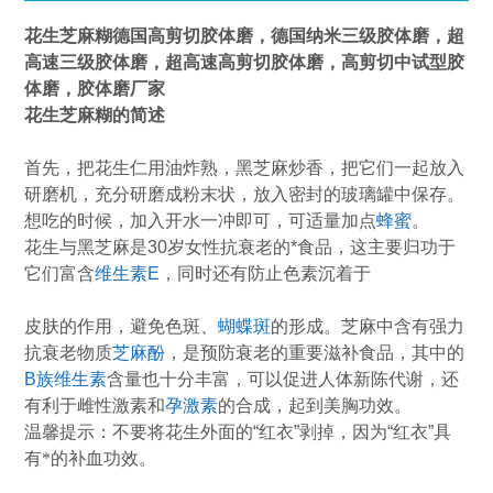
花生芝麻糊
德国高剪切胶体磨，德国纳米三级胶体磨，超
高速三级胶体磨，超高速高剪切胶体磨，高剪切中试型胶
体磨，胶体磨厂家
花生芝麻糊
的简述
首先，把花生仁用油炸熟，黑芝麻炒香，把它们一起放入
研磨机
，充分
研磨
成粉末状，放入密封的玻璃罐中保存。
想吃的时候，加入开水一冲即可，可适量加点
蜂蜜
。
花生与黑芝麻是
30
岁女性抗衰老的
*
食品，这主要归功于
它们富含
维生素
E
，同时还有防止色素沉着于
皮肤的作用，避免色斑、
蝴蝶斑
的形成。芝麻中含有强力
抗衰老物质
芝麻酚
，是预防衰老的重要滋补食品，其中的
B
族维生素
含量也十分丰富，可以促进人体新陈代谢，还
有利于雌性激素和
孕激素
的合成，起到美胸功效。
温馨提示：不要将花生外面的
“
红衣
”
剥掉，因为
“
红衣
”
具
有*的补血功效。