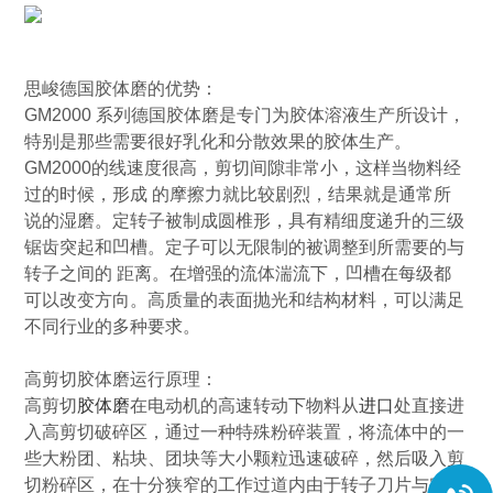
思峻
德国
胶体磨
的
优势：
GM2000
系列
德国胶体磨
是专门为胶体溶液生产所设计，
特别是那些需要很好乳化和分散效果的胶体生产。
GM2000
的线速度很高，剪切间隙非常小，这样当物料经
过的时候，形成
的摩擦力就比较剧烈，结果就是通常所
说的湿磨。定转子被制成圆椎形，具有精细度递升的三级
锯齿突起和凹槽。定子可以无限制的被调整到所需要的与
转子之间的
距离。在增强的流体湍流下，凹槽在每级都
可以改变方向。高质量的表面抛光和结构材料，可以满足
不同行业的多种要求。
高剪切胶体磨运行原理：
高剪切
胶体磨
在电动机的高速转动下物料从
进口
处直接进
入高剪切破碎区，通过一种特殊粉碎装置，将流体中的一
些大粉团、粘块、团块等大小颗粒迅速破碎，然后吸入剪
切粉碎区，在十分狭窄的工作过道内由于转子刀片与定子