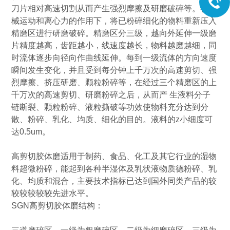
刀片相对高速切割从而产生强烈摩擦及研磨破碎等。在机
械运动和离心力的作用下，将已粉碎细化的物料重新压入
精磨区进行研磨破碎。精磨区分三级，越向外延伸一级磨
片精度越高，齿距越小，线速度越长，物料越磨越细，同
时流体逐步向径向作曲线延伸。每到一级流体的方向速度
瞬间发生变化，并且受到每分钟上千万次的高速剪切、强
烈摩擦、挤压研磨、颗粒粉碎等，在经过三个精磨区的上
千万次的高速剪切、研磨粉碎之后，从而产
生液料分子
链断裂、颗粒粉碎、液粒撕破等功效使物料充分达到分
散、粉碎、乳化、均质、细化的目的。液料的
z
小细度可
达
0.5um
。
高剪切胶体磨适用于制药、食品、化工及其它行业的湿物
料超微粉碎，能起到各种半湿体及乳状液物质德粉碎、乳
化、均质和混合，主要技术指标已达到国外同类产品的较
较较较较较先进水平。
SGN
高剪切胶体磨结构：