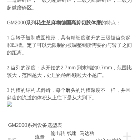
三道磨碎区，一级为粗磨碎区，二级为细磨碎区，三级为
超微磨碎区。
GM2000
系列
花生芝麻糊
德国高剪切胶体磨
的特点：
1.
定转子被制成圆椎形，具有精细度递升的三级锯齿突起
和凹槽。
定子
可以无限制的被调整到所需要的与
转子
之间
的距离。
2.
齿列的深度：从开始的
2.7mm
到末端的
0.7mm
，范围比
较大，范围越大，处理的物料颗粒大小越广。
3.
沟槽的结构式斜齿，每个
磨头
的沟槽深度不一样，并且
斜齿的流道的体积从上往下是从大到下。
GM2000
系列设备选型表
+
输出转
线速
马达功
流量