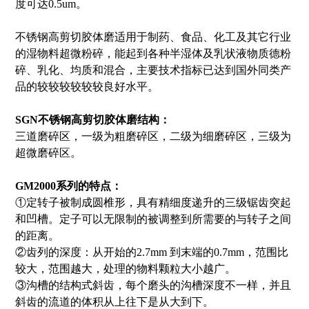
度可达0.5um。
不锈钢高剪切胶体磨适用于制药、食品、化工及其它行业
的湿物料超微粉碎，能起到各种半湿体及乳状液物质德粉
碎、乳化、均质和混合，主要技术指标已达到国外同类产
品的较较较较较较良好水平。
SGN不锈钢高剪切胶体磨结构：
三道磨碎区，一级为粗磨碎区，二级为细磨碎区，三级为
超微磨碎区。
GM2000系列的特点：
①定转子被制成圆椎形，具有精细度递升的三级锯齿突起
和凹槽。定子可以无限制的被调整到所需要的与转子之间
的距离。
②齿列的深度：从开始的2.7mm 到末端的0.7mm，范围比
较大，范围越大，处理的物料颗粒大小越广。
③沟槽的结构式斜齿，每个磨头的沟槽深度不一样，并且
斜齿的流道的体积从上往下是从大到下。