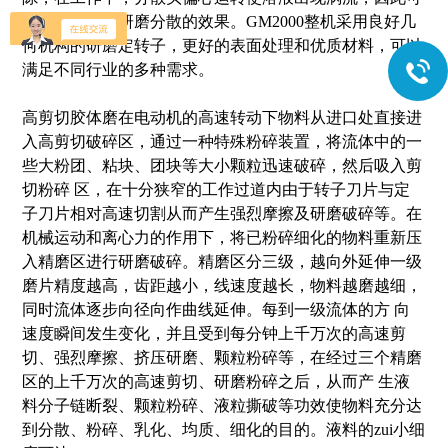
以达到更好的研磨分散的效果。GM2000整机采用良好几
何机构的研磨定转子，更好的表面处理和优质材料，可以
满足不同行业的多种需求。
高剪切胶体磨在电动机的高速转动下物料从进口处直接进
入高剪切破碎区，通过一种特殊粉碎装置，将流体中的一
些大粉团、粘块、团块等大小颗粒迅速破碎，然后吸入剪
切粉碎 区，在十分狭窄的工作过道内由于转子刀片与定
子刀片相对高速切割从而产生强烈摩擦及研磨破碎等。在
机械运动和离心力的作用下，将已粉碎细化的物料重新压
入精磨区进行研磨破碎。精磨区分三级，越向外延伸一级
磨片精度越高，齿距越小，线速度越长，物料越磨越细，
同时流体逐步向径向作曲线延伸。每到一级流体的方 向
速度瞬间发生变化，并且受到每分钟上千万次的高速剪
切、强烈摩擦、挤压研磨、颗粒粉碎等，在经过三个精磨
区的上千万次的高速剪切、研磨粉碎之后，从而产 生液
料分子链断裂、颗粒粉碎、液粒撕破等功效使物料充分达
到分散、粉碎、乳化、均质、细化的目的。液料的zui小细