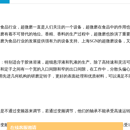
于食品行业，超微磨一直是人们关注的一个设备，超微磨在食品中的作用
微磨有着不可替代的地位。香精、香料的生产过程中，超微磨也扮演了重
磨为食品行业的发展提供强有力的设备支持。上海SGN的超微磨设备，
途：
特别适合于胶体溶液，超细悬浮液和乳液的生产。除了高转速和灵活可
子和定子之间有一个宽的入口间隙和窄的出口间隙，在工作中，分散头偏
机采用先进几何机构的研磨定转子，更好的表面处理和优质材料，可以满足
是不通过变频器来调节，若通过变频调节，他们的轴承不能承受高速运转。
变频调速，转速可达7890/13789RPM ，通过皮带加速 我们轴承可以承受1