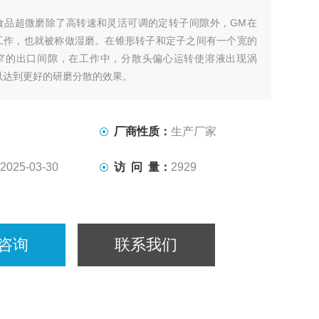
食品超微磨除了高转速和灵活可调的定转子间隙外，GM在
工作，也就被称做湿磨。在锥形转子和定子之间有一个宽的
窄的出口间隙，在工作中，分散头偏心运转使溶液出现涡
以达到更好的研磨分散的效果。
厂商性质：
生产厂家
2025-03-30
访 问 量：
2929
咨询
联系我们