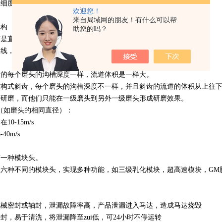
细度更小)
欢迎您！
来自局域网的朋友！有什么可以帮
结构
助您的吗？
槽是直线，同级的沟槽深度一样。
曲线，上下深度不一，上深下浅。
齿的每个磨头的沟槽深度一样，流道体积是一样大。
的结构式斜齿，每个磨头的沟槽深度不一样，并且斜齿的流道的体积从上往
行研磨，而他们只能在一级磨头到另外一级磨头形成研磨效果。
速度（如磨头的相同直径）：
0-15m/s
40m/s
有一种模块头。
择六种不同的模块头，实现多种功能，如三级乳化模块，超高速模块，GM
机械密封或轴封，泄漏故障率高，产品泄漏进入马达，造成马达烧毁
密封，易于清洗，将泄漏降至zui低，可24小时不停运转