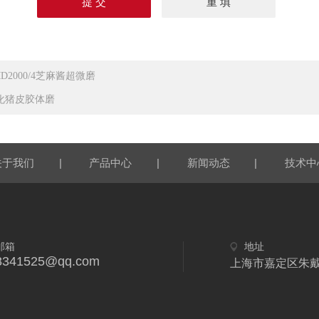
MD2000/4芝麻酱超微磨
化猪皮胶体磨
|
|
|
关于我们
产品中心
新闻动态
技术中
邮箱
地址
8341525@qq.com
上海市嘉定区朱戴