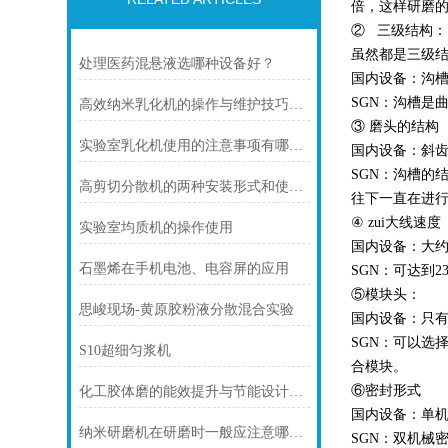
倍，这样研磨的
② 三级结构：
虽然都是三级
处理医药混悬液选哪种设备好？
国内设备：沟
SGN：沟槽是
高效纳米乳化机的操作与维护技巧分析
③ 磨头的结构
实验室乳化机使用的注意事项有哪些？
国内设备：斜
SGN：沟槽
高剪切分散机的两种安装形式和使用环境条件
往下一直在进
④ zui大线
实验室均质机的操作使用
国内设备：大约在1
石墨烯在手机电池、电容屏的应用
SGN：可达到23-
⑤模块头：
思峻现场-黄原胶粉液分散混合实验
国内设备：只
SGN：可以选
S10超细匀浆机
合模块。
⑥密封形式
化工胶体磨的能效提升与节能设计说明
国内设备：单
纳米研磨机在研磨时一般应注意哪几点？
SGN：双机械