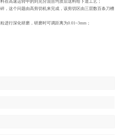
物料在高速运转中的到充分混合均质后送料给下道工艺；
破碎，这个问题由高剪切机来完成，该剪切区由三层数百条刀槽
颗粒进行深化研磨，研磨时可调距离为
0.01~3mm
；