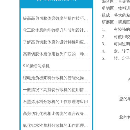
混合区：首先
剪切区：物料
组成，将大的
提高高剪切胶体磨效率的操作技巧与建议
研磨区：研磨
1
、
有较强
化工胶体磨的能效提升与节能设计说明
2
、
可使用
了解高剪切胶体磨的设计特性和应用范围
3
、
可同过
4
、
定、转
高剪切胶体磨使用较为广泛的一种研磨设备
5
、
转、定
S10超细匀浆机
锂电池负极浆料分散机的智能化操作与自动化生产流程
一般情况下高剪切分散机的使用情况分析说明
您的
石墨烯涂料分散机的工作原理与应用
高剪切乳化机相比传统的混合设备具有多个优势
您的
氧化铝水性浆料分散机的工作原理与关键技术