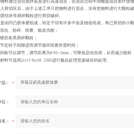
将物料通过混合搅拌装置进行高速混合，在混合过程中用螺旋混合浆叶使
进入剪切区后，由于上道工序只把物料进行混合，没有把物料进行大颗粒
粘团结块等易碎颗粒进行剪切破碎。
区是由凹凸胶体磨组成，转定子切有许多中齿及细齿组成，将已剪切的小
的混合、粉碎、研磨、输送功能；
较硬的各类易碎颗粒；
调节定转子间隙进而调节循环研磨所需时间；
子间歇可以调节，调节距离为
0.01~3mm
，可降低启动负荷，从而减少能耗
子材料可选用
2cr13 9cr18 2205
进行氮化处理货渗碳化钨处理。
产品：
单位：
姓名：