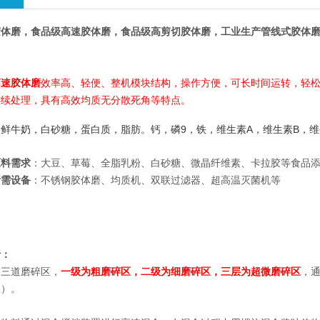
胶体磨
，食品级高速胶体磨，食品级高剪切胶体磨，工业生产管线式胶体
高速胶体磨
效率高、轻便、整机模块结构，操作方便，可长时间运转，轻
连续处理，具有高效均质无分散死角等特点。
，鲜牛奶，白砂糖，蛋白质，脂肪。钙，磷
9
，铁，维生素
A
，维生素
B
，维
原料需求
：大豆、草莓、全脂乳粉、白砂糖、微晶纤维素、卡拉胶等食品
所需设备
：不锈钢胶体磨、均质机、双联过滤器、超高温灭菌机等
析：
三道磨碎区，
一级为粗磨碎区，二级为细磨碎区，三层为超微磨碎区
，
工）。