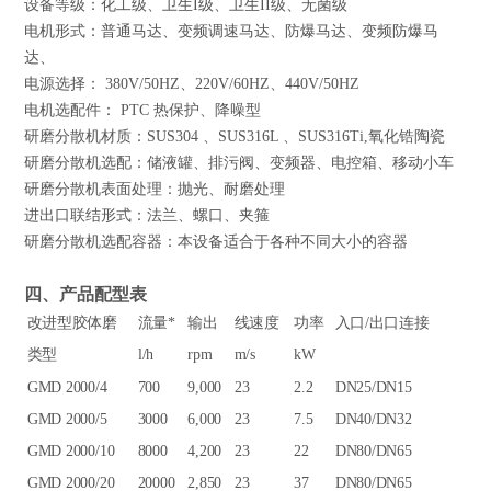
设备等级：化工级、卫生I级、卫生II级、无菌级
电机形式：普通马达、变频调速马达、防爆马达、变频防爆马
达、
电源选择： 380V/50HZ、220V/60HZ、440V/50HZ
电机选配件： PTC 热保护、降噪型
研磨分散机材质：SUS304 、SUS316L 、SUS316Ti,氧化锆陶瓷
研磨分散机选配：储液罐、排污阀、变频器、电控箱、移动小车
研磨分散机表面处理：抛光、耐磨处理
进出口联结形式：法兰、螺口、夹箍
研磨分散机选配容器：本设备适合于各种不同大小的容器
四、产品配型表
改进型胶体磨
流量*
输出
线速度
功率
入口/出口连接
类型
l/h
rpm
m/s
kW
GMD
2000/4
700
9,000
23
2.2
DN25/DN15
GMD
2000/5
3000
6,000
23
7.5
DN40/DN32
GMD
2000/10
8000
4,200
23
22
DN80/DN65
GMD
2000/20
20000
2,850
23
37
DN80/DN65