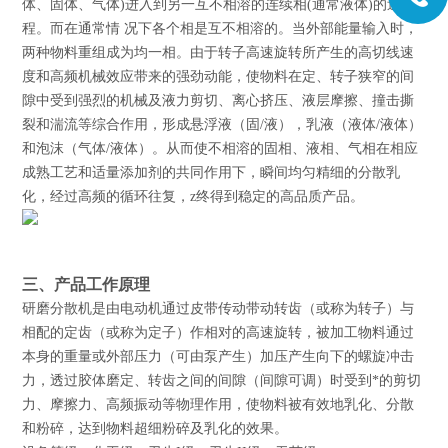
体、固体、气体)进入到另一互不相溶的连续相(通常液体)的过
程。而在通常情 况下各个相是互不相溶的。当外部能量输入时，
两种物料重组成为均一相。由于转子高速旋转所产生的高切线速
度和高频机械效应带来的强劲动能，使物料在定、转子狭窄的间
隙中受到强烈的机械及液力剪切、离心挤压、液层摩擦、撞击撕
裂和湍流等综合作用，形成悬浮液（固/液），乳液（液体/液体）
和泡沫（气体/液体）。从而使不相溶的固相、液相、气相在相应
成熟工艺和适量添加剂的共同作用下，瞬间均匀精细的分散乳
化，经过高频的循环往复，z终得到稳定的高品质产品。
三、
产品
工作原理
研磨分散机是由电动机通过皮带传动带动转齿（或称为转子）与
相配的定齿（或称为定子）作相对的高速旋转，被加工物料通过
本身的重量或外部压力（可由泵产生）加压产生向下的螺旋冲击
力，透过胶体磨定、转齿之间的间隙（间隙可调）时受到*的剪切
力、摩擦力、高频振动等物理作用，使物料被有效地乳化、分散
和粉碎，达到物料超细粉碎及乳化的效果。