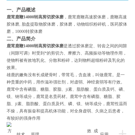
一、
产品概述
鹿茸鹿鞭14000转高剪切胶体磨
，鹿茸鹿鞭高速胶体磨，鹿鞭高速
胶体磨, 胎盘提取物胶体磨，胶体磨，动物组织粉碎机，医药胶体
磨，10000转胶体磨
二、
产品简介
鹿茸鹿鞭14000转高剪切胶体磨
是透过胶体磨定、转齿之间的间隙
（间隙可调）时受到*的剪切力、摩擦力、高频振动等物理作用，
使物料被有效地乳化、分散和粉碎，达到物料超细粉碎及乳化的
效果。
雄鹿的嫩角没有长成硬骨时，带茸毛，含血液，叫做鹿茸。是一
种贵重的中药，用作滋补强壮剂，对虚弱、神经衰弱等有疗效。
鹿茸中含有磷脂、糖脂、胶脂、ji素、脂肪酸、蛋白质及钙、磷、
镁、钠等成分，鹿茸是名贵药材。鹿茸中含有磷脂、糖脂、胶
脂、ji素、脂肪酸、蛋白质及钙、磷、镁、钠等成分，鹿茸性温而
不燥，具有振奋和提高机体功能，对全身虚弱、久病之后患者，
有较好的强身作用
+
方
效
成
技术
原理
应用