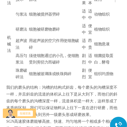
法
果
本
适
适
匀浆法
细胞被搅拌器劈碎
动物组织
中
中
适
便
研磨法
细胞被研磨物磨碎
植物组织
中
宜
机
超声波
用超声波的空穴作用使细胞破
适
昂
械
细胞悬液
法
碎
中
贵
法
高压匀
须使细胞通过的小孔，使细胞
剧
适
细菌提取蛋
浆法
受到剪切力而破碎
烈
中
白，酵母
珠磨破
剧
便
细胞被玻璃珠或铁珠捣碎
组织均质物
碎法
烈
宜
我们的磨头的结构：沟槽的结构式斜齿，每个磨头的沟槽深度不
一样，并且斜齿的流道的体积从上往下是从大到下，而他们的斜
齿的每个磨头的沟槽深度一样，流道体积是一样大，这样形成了
本质的区别。我们可以保证物料从上往下一直在进行研磨，而他
们只能在一级磨头到另外一级磨头形成研磨效果。
SGN
高速胶体磨
能够高效、快速、均匀地将一个相或多个相(液