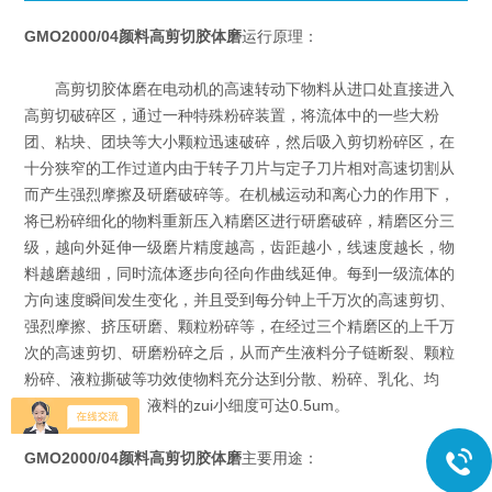
GMO2000/04颜料高剪切胶体磨
运行原理：
高剪切胶体磨在电动机的高速转动下物料从进口处直接进入
高剪切破碎区，通过一种特殊粉碎装置，将流体中的一些大粉
团、粘块、团块等大小颗粒迅速破碎，然后吸入剪切粉碎区，在
十分狭窄的工作过道内由于转子刀片与定子刀片相对高速切割从
而产生强烈摩擦及研磨破碎等。在机械运动和离心力的作用下，
将已粉碎细化的物料重新压入精磨区进行研磨破碎，精磨区分三
级，越向外延伸一级磨片精度越高，齿距越小，线速度越长，物
料越磨越细，同时流体逐步向径向作曲线延伸。每到一级流体的
方向速度瞬间发生变化，并且受到每分钟上千万次的高速剪切、
强烈摩擦、挤压研磨、颗粒粉碎等，在经过三个精磨区的上千万
次的高速剪切、研磨粉碎之后，从而产生液料分子链断裂、颗粒
粉碎、液粒撕破等功效使物料充分达到分散、粉碎、乳化、均
质、细化的目的。液料的zui小细度可达0.5um。
GMO2000/04颜料高剪切胶体磨
主要用途：