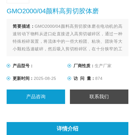
GMO2000/04颜料高剪切胶体磨
简要描述：
GMO2000/04颜料高剪切胶体磨在电动机的高
速转动下物料从进口处直接进入高剪切破碎区，通过一种
特殊粉碎装置，将流体中的一些大粉团、粘块、团块等大
小颗粒迅速破碎，然后吸入剪切粉碎区，在十分狭窄的工
作过道内由于转子刀片与定子刀片相对高速切割从而产生
强烈摩擦及研磨破碎等。
产品型号：
厂商性质：
生产厂家
更新时间：
2025-08-25
访 问 量：
874
产品咨询
联系我们
详情介绍