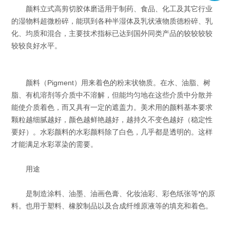
颜料立式高剪切胶体磨适用于制药、食品、化工及其它行业
的湿物料超微粉碎，能琪到各种半湿体及乳状液物质德粉碎、乳
化、均质和混合，主要技术指标已达到国外同类产品的较较较较
较较良好水平。
颜料（Pigment）用来着色的粉末状物质。在水、油脂、树
脂、有机溶剂等介质中不溶解，但能均匀地在这些介质中分散并
能使介质着色，而又具有一定的遮盖力。美术用的颜料基本要求
颗粒越细腻越好，颜色越鲜艳越好，越持久不变色越好（稳定性
要好）。水彩颜料的水彩颜料除了白色，几乎都是透明的。这样
才能满足水彩罩染的需要。
用途
是制造涂料、油墨、油画色膏、化妆油彩、彩色纸张等*的原
料。也用于塑料、橡胶制品以及合成纤维原液等的填充和着色。