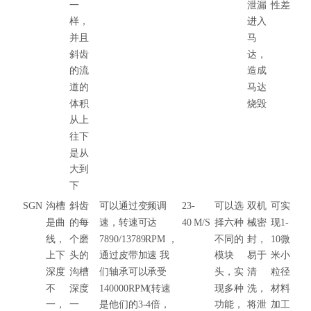
一
泄漏
性差
样，
进入
并且
马
斜齿
达，
的流
造成
道的
马达
体积
烧毁
从上
往下
是从
大到
下
SGN
沟槽
斜齿
可以通过变频调
23-
可以选
双机
可实
是曲
的每
速，转速可达
40 M/S
择六种
械密
现1-
线，
个磨
7890/13789RPM ，
不同的
封，
10微
上下
头的
通过皮带加速 我
模块
易于
米小
深度
沟槽
们轴承可以承受
头，实
清
粒径
不
深度
140000RPM(转速
现多种
洗，
材料
一，
一
是他们的3-4倍，
功能，
将泄
加工