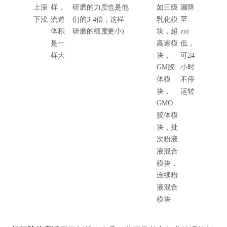
上深
样，
研磨的力度也是他
如三级
漏降
下浅
流道
们的3-4倍，这样
乳化模
至
体积
研磨的细度更小)
块，超
zui
是一
高速模
低，
样大
块，
可24
GM胶
小时
体模
不停
块，
运转
GMO
胶体模
块，批
次粉液
液混合
模块，
连续粉
液混合
模块