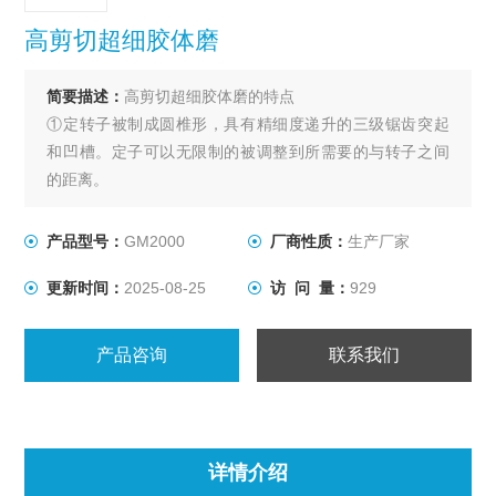
高剪切超细胶体磨
简要描述：
高剪切超细胶体磨的特点
①定转子被制成圆椎形，具有精细度递升的三级锯齿突起
和凹槽。定子可以无限制的被调整到所需要的与转子之间
的距离。
②齿列的深度：从开始的2.7mm 到末端的0.7mm，范围比
较大，范围越大，处理的物料颗粒大小越广。
产品型号：
GM2000
厂商性质：
生产厂家
③沟槽的结构式斜齿，每个磨头的沟槽深度不一样，并且
更新时间：
2025-08-25
访 问 量：
929
斜齿的流道的体积从上往下是从大到下。
产品咨询
联系我们
详情介绍