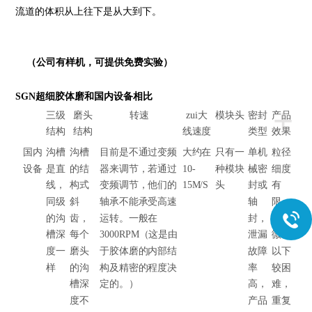
流道的体积从上往下是从大到下。
（公司有样机，可提供免费实验）
SGN
超细胶体磨和国内设备相比
+
三级
磨头
转速
zui大
模块头
密封
产品
结构
结构
线速度
类型
效果
国内
沟槽
沟槽
目前是不通过变频
大约在
只有一
单机
粒径
设备
是直
的结
器来调节，若通过
10-
种模块
械密
细度
线，
构式
变频调节，他们的
15M/S
头
封或
有
同级
斜
轴承不能承受高速
轴
限，
的沟
齿，
运转。一般在
封，
100
槽深
每个
3000RPM（这是由
泄漏
微米
度一
磨头
于胶体磨的内部结
故障
以下
样
的沟
构及精密的程度决
率
较困
槽深
定的。）
高，
难，
度不
产品
重复