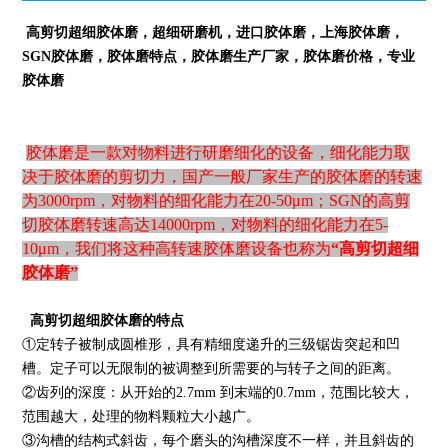
高剪切超细胶体磨，超细研磨机，进口胶体磨，上海胶体磨，
SGN
胶体磨，胶体磨特点，胶体磨生产厂家，胶体磨价格，专业
胶体磨
胶体磨是一款对物料进行研磨细化的设备，细化能力取
决于胶体磨的剪切力，国产一般厂家生产的胶体磨的转速
为3000rpm，对物料的细化能力在20-50μm；
SGN
的高剪
切胶体磨转速高达14000rpm，对物料的细化能力在5-
10μm，我们将这种高转速胶体磨设备也称为
“
高剪切
超细
胶体磨”
高剪切超细胶体磨的特点
①定转子被制成圆椎形，具有精细度递升的三级锯齿突起和凹
槽。定子可以无限制的被调整到所需要的与转子之间的距离。
②齿列的深度：从开始的2.7mm 到末端的0.7mm，范围比较大，
范围越大，处理的物料颗粒大小越广。
③沟槽的结构式斜齿，每个磨头的沟槽深度不一样，并且斜齿的