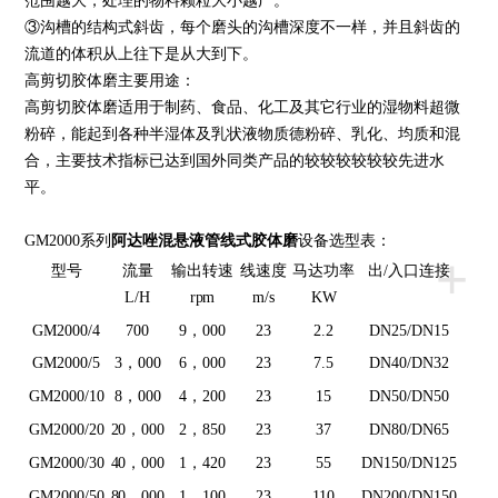
范围越大，处理的物料颗粒大小越广。
③沟槽的结构式斜齿，每个磨头的沟槽深度不一样，并且斜齿的
流道的体积从上往下是从大到下。
高剪切胶体磨主要用途：
高剪切胶体磨适用于制药、食品、化工及其它行业的湿物料超微
粉碎，能起到各种半湿体及乳状液物质德粉碎、乳化、均质和混
合，主要技术指标已达到国外同类产品的较较较较较较先进水
平。
GM
2000系列
阿达唑混悬液
管线式
胶体磨
设备选型表：
+
型号
流量
输出转速
线速度
马达功率
出/入口连接
L/H
rpm
m/s
KW
GM
2000/4
700
9，000
23
2.2
DN25/DN15
GM
2000/5
3，000
6，000
23
7.5
DN40/DN32
GM
2000/10
8，000
4，200
23
15
DN50/DN50
GM
2000/20
20，000
2，850
23
37
DN80/DN65
GM
2000/30
40，000
1，420
23
55
DN150/DN125
GM
2000/50
80，000
1，100
23
110
DN200/DN150