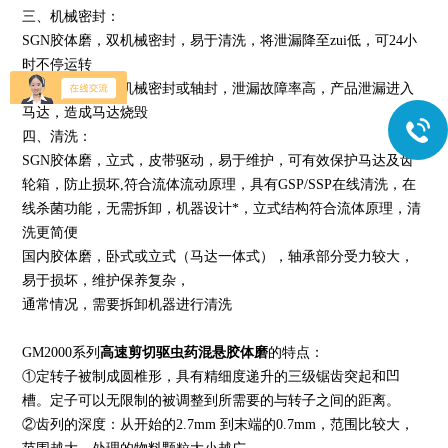
三、机械密封：
SGN
胶体磨，双机械密封，易于清洗，将泄漏降至zui低，可24小
时不停运转
国内胶体磨，单机械密封或轴封，泄漏故障率高，产品泄漏进入
马达，造成马达烧毁
四、清洗：
SGN
胶体磨，立式，皮带驱动，易于维护，可有效保护马达及齿
轮箱，防止损坏,符合流体流动原理，具有GSP/SSP在线清洗，在
线杀菌功能，无需拆卸，机器设计*，立式结构符合流体原理，清
洗更简便
国内胶体磨，卧式或立式（马达一体式），轴承部分受力较大，
易于损坏，维护保养复杂，
通常情况，需要拆卸机器进行清洗
GM
2000系列
高速剪切驱虫药混悬胶体磨
的特点：
①定转子被制成圆椎形，具有精细度递升的三级锯齿突起和凹
槽。定子可以无限制的被调整到所需要的与转子之间的距离。
②齿列的深度：从开始的2.7mm 到末端的0.7mm，范围比较大，