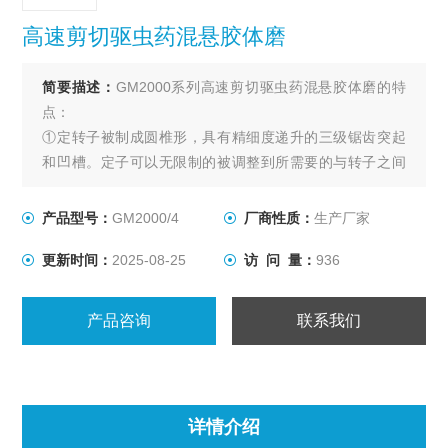
高速剪切驱虫药混悬胶体磨
简要描述：
GM2000系列高速剪切驱虫药混悬胶体磨的特
点：
①定转子被制成圆椎形，具有精细度递升的三级锯齿突起
和凹槽。定子可以无限制的被调整到所需要的与转子之间
的距离。
②齿列的深度：从开始的2.7mm 到末端的0.7mm，范围比
产品型号：
GM2000/4
厂商性质：
生产厂家
较大，范围越大，处理的物料颗粒大小越广。
更新时间：
2025-08-25
访 问 量：
936
③沟槽的结构式斜齿，每个磨头的沟槽深度不一样，并且
斜齿的流道的体积从上往下是从大到下。
产品咨询
联系我们
详情介绍