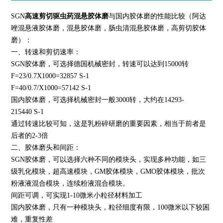
SGN
高速剪切驱虫药混悬胶体磨
与国内胶体磨的性能比较（阿达
唑混悬液胶体磨
，混悬胶体磨
，肠虫清混悬胶体磨，高剪切胶体
磨）：
一、转速和剪切速率：
SGN
胶体磨，可选择德国机械密封，转速可以达到15000转
F=23/0.7X1000=32857 S-1
F=40/0.7/X1000=57142 S-1
国内胶体磨，可选择机械密封一般3000转，大约在14293-
215440 S-1
通过转速比较可知，这是乳粉碎研磨的重要因素，相当于前者是
后者的2-3倍
二、胶体磨头和间距：
SGN
胶体磨，可以选择六种不同的模块头，实现多种功能，如三
级乳化模块，超高速模块，
GM
胶体模块，
GM
O胶体模块，批次
粉液液混合模块，连续粉液混合模块。
间距可调，可实现1-10微米小粒径材料加工
国内胶体磨，只有一种模块头，粒径细度有限，100微米以下较困
难，重复性差