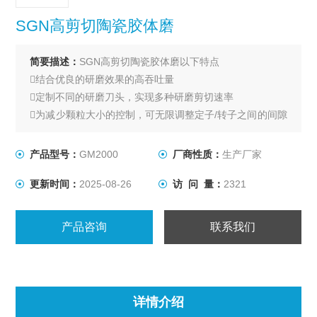
SGN高剪切陶瓷胶体磨
简要描述：
SGN高剪切陶瓷胶体磨以下特点
结合优良的研磨效果的高吞吐量
定制不同的研磨刀头，实现多种研磨剪切速率
为减少颗粒大小的控制，可无限调整定子/转子之间的间隙
设置
SKN胶体磨GM与生产系统的密实度作为机器联机设计的
产品型号：
GM2000
厂商性质：
生产厂家
结果。
更新时间：
2025-08-26
访 问 量：
2321
适合于粘度高达50,000 mPas的各种粘度范围的物料
能在高达16 bar的压力下操作
容易扩大规模生产，从实验室机器MK开发到生产
产品咨询
联系我们
详情介绍