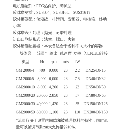
电机选配件：PTG热保护、降噪型
胶体磨材质：SUS304、SUS316L、SUS316Ti
胶体磨选配：储液罐、排污阀、变频器、电控箱、移动
小车
胶体磨表面处理：抛光、耐磨处理
进出口联结形式：法兰、螺口、夹箍
胶体磨选配容器：本设备适合于各种不同大小的容器
胶体磨
流量*
输出
线速度
功率
入口/出口连接
类型
l/h
rpm
m/s
kW
GM 2000/4
700
9,000
23
2.2
DN25/DN15
GM 2000/5
3,000
6,000
23
7.5
DN40/DN32
GM2000/10
8,000
4,200
23
22
DN50/DN50
GM2000/20
20,000
2,850
23
37
DN80/DN65
GM2000/30
40,000
1,420
23
55
DN150/DN125
GM2000/50
80,000
1,100
23
110
DN200/DN150
*流量取决于设置的间隙和被处理物料的特性，同时流
量可以被调节到zui大允许量的10%。