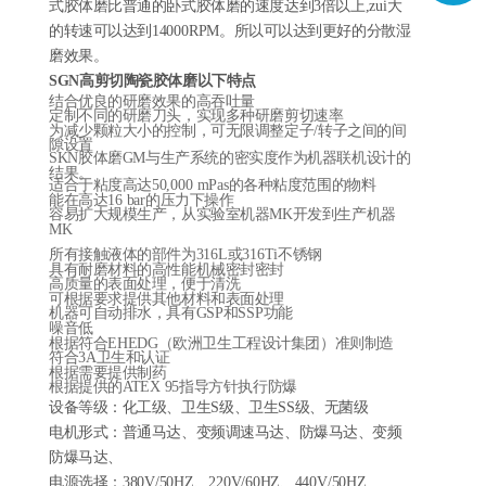
式胶体磨比普通的卧式胶体磨的速度达到3倍以上,zui大
的转速可以达到14000RPM。所以可以达到更好的分散湿
磨效果。
SGN高剪切陶瓷胶体磨
以下特点
结合优良的研磨效果的高吞吐量
定制不同的研磨刀头，实现多种研磨剪切速率
为减少颗粒大小的控制，可无限调整定子/转子之间的间
隙设置
SKN胶体磨GM与生产系统的密实度作为机器联机设计的
结果。
适合于粘度高达50,000 mPas的各种粘度范围的物料
能在高达16 bar的压力下操作
容易扩大规模生产，从实验室机器MK开发到生产机器
MK
所有接触液体的部件为316L或316Ti不锈钢
具有耐磨材料的高性能机械密封密封
高质量的表面处理，便于清洗
可根据要求提供其他材料和表面处理
机器可自动排水，具有GSP和SSP功能
噪音低
根据符合EHEDG（欧洲卫生工程设计集团）准则制造
符合3A卫生和认证
根据需要提供制药
根据提供的ATEX 95指导方针执行防爆
设备等级：化工级、卫生S级、卫生SS级、无菌级
电机形式：普通马达、变频调速马达、防爆马达、变频
防爆马达、
电源选择：380V/50HZ、220V/60HZ、440V/50HZ