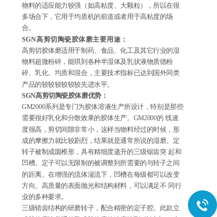
物料的适应能力较强（如高粘度、大颗粒），所以在很
多场合下，它用于均质机的前道或者用于高粘度的场
合。
SGN高剪切
陶瓷
胶体磨主要用途：
高剪切胶体磨
适用于制药、食品、化工及其它行业的湿
物料超微粉碎，能琪到各种半湿体及乳状液物质德粉
碎、乳化、均质和混合，主要技术指标已达到国外同类
产品的较较较较较较先进水平。
SGN高剪切陶瓷胶体磨
优势：
GM2000系列是专门为胶体溶液生产所设计，特别是那些
需要很好乳化和分散效果的胶体生产。GM2000的 线速
度很高，剪切间隙非常小，这样当物料经过的时候，形
成的摩擦力就比较剧烈，结果就是通常所说的湿磨。定
转子被制成圆椎形，具有精细度递升的三级锯齿突 起和
凹槽。定子可以无限制的被调整到所需要的与转子之间
的距离。在增强的流体湍流下，凹槽在每级都可以改变
方向。高质量的表面抛光和结构材料，可以满足不 同行
业的多种要求。
三级错齿结构的研磨转子，配合精密的定子腔。此款立