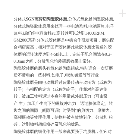
+
分体式
SGN
高剪切陶瓷胶体磨
,分体式氧化锆陶瓷胶体磨,
分体式陶瓷胶体磨用来处理一些电池浆料,电池隔膜,电子
浆料,碳纤维电容浆料zui高转速可以达到14000RPM。
GM2000系列分体式胶体磨是中德合作研发项目，磨头配
合精密度高，相对于国产胶体磨此款胶体磨比普通的胶
体磨的运转速度达到4-5倍以上，定转子配合间隙在0.2-
0.3mm之间，分散乳化均质研磨效果非常好。
陶瓷胶体磨的磨头有氧化锆陶瓷组成,特别适合一次研磨
后不带电的一些材料,如电子,电池,镀膜等等行业
陶瓷胶体磨是由电动机通过皮带传动带动转齿（或称为
转子）与相配的定齿（或称为定子）作相对的高速旋
转，被加工物料通过本身的重量或外部压力（可由泵
产 生）加压产生向下的螺旋冲击力，透过胶体磨定、转
齿之间的间隙（间隙可调）时受到*的剪切力、摩擦力、
高频振动等物理作用，使物料被有效地乳化、分散和 粉
碎，达到物料超细粉碎及乳化的效果。
陶瓷胶体磨的细化作用一般来说要强于均质机，但它对