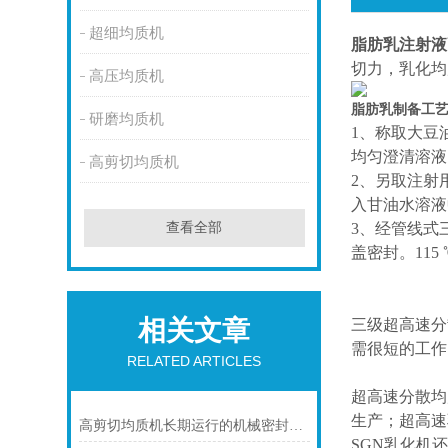
超细均质机
脂肪乳注射液
切力，乳化均
高压均质机
脂肪乳制备工
研磨均质机
1、称取大豆
均匀澄清溶液
高剪切均质机
2、另取注射
入甘油水溶液中
3、经管线式
查看全部
盖密封。115 
相关文章
三级超高速分
需很短的工作
RELATED ARTICLES
超高速分散均
生产；超高速
高剪切均质机长期运行的机械密封维护指南说明
SGN乳化机