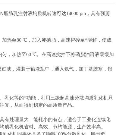
GN脂肪乳注射液均质机转速可达14000rpm，具有强剪
加热至80 ℃，加入卵磷脂，高速捣碎至*溶解，使成
匀，加热至60 ℃。在高速搅拌下将磷脂油溶液缓缓加
孔滤膜过滤，灌装于输液瓶中，通入氮气，加丁基胶塞，铝
、乳化等的*功能，利用三级超高速分散均质乳化机只
往复，从而得到稳定的高质量产品。
具有处理量大，能耗小的有点，适合于工业化连续化
均质乳化机省时、高效、节约能源，生产效率高。
峻乳化机同事还具备了物料100%分散乳化，噪音低，