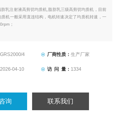
脂肪乳注射液高剪切均质机,脂肪乳三级高剪切均质机，目前
均质机一般采用直连结构，电机转速决定了均质机转速，一
0rpm；
GRS2000/4
厂商性质：
生产厂家
2026-04-10
访 问 量：
1334
咨询
联系我们