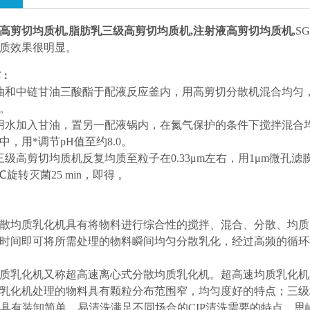
高剪切均质机
,脂肪乳三级高剪切均质机,注射液高剪切均质机,
S
质效果很明显。
艺：
油和中链甘油三酸酯于配液反应釜内，用高剪切分散机混合均匀，
。
用水加入甘油，置另一配液锅内，在氮气保护的条件下搅拌混合均
，用*调节pH值至约8.0。
三级高剪切均质机反复均质至粒子在0.33μm左右，用1μm微
℃旋转灭菌25 min，即得 。
散均质乳化机具有将物料进行综合性的搅拌、混合、分散、均质
时间即可将所需处理的物料瞬间均匀分散乳化，经过高频的循环
质乳化机又称超高速离心式分散均质乳化机。超高速均质乳化机
乳化机处理的物料具有颗粒分布范围窄，均匀度好的特点；三级
还具有装卸简单，易清洗满足不同场合的CIP清洗需要的特点。思