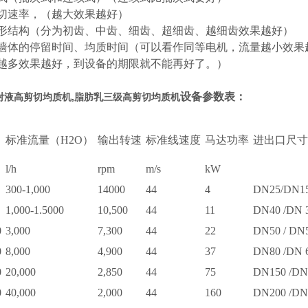
剪切速率，（越大效果越好）
齿形结构（分为初齿、中齿、细齿、超细齿、越细齿效果越好）
散墙体的停留时间、均质时间（可以看作同等电机，流量越小效果
（越多效果越好，到设备的期限就不能再好了。）
设备参数表：
射液高剪切均质机
,脂肪乳三级高剪切均质机
标准流量（H2O）
输出转速
标准线速度
马达功率
进出口尺
l/h
rpm
m/s
kW
300-1,000
14000
44
4
DN25/DN1
1,000-1.5000
10,500
44
11
DN40 /DN 
0
3,000
7,300
44
22
DN50 / DN
0
8,000
4,900
44
37
DN80 /DN 
0
20,000
2,850
44
75
DN150 /DN
0
40,000
2,000
44
160
DN200 /DN