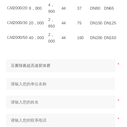
4
，
2000/20
GM
8
，
000
44
37
DN80
DN65
900
2
，
2000/30
GM
20
，
000
44
75
DN150
DN125
850
2
，
2000/50
GM
40
，
000
44
160
DN200
DN150
000