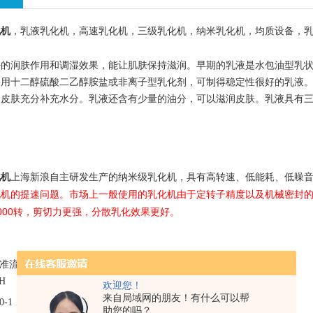
化机
，乳液乳化机，高速乳化机，三级乳化机，纳米乳化机，均质设备，
好的润肤作用和调湿效果，能让肌肤保持滋润。早期的乳液是水包油型乳
采用十二醇硫酸二乙醇胺盐或非离子型乳化剂，可制得稳定性很好的乳液
为皮肤充分补充水分。乳液还含有少量的油分，可以滋润皮肤。乳液具有
上海
自主研发生产的纳米级乳化机，具有高转速、低能耗、低噪
化机
新浪
化机的提速问题。市场上一般使用的乳化机由于定转子精度以及机械密封
000
转，剪切力更强，分散乳化效果更
。
好
准流量
输出转速
标准线速度
马达功率
进口尺寸
出口尺寸
/H
rpm
m/s
KW
欢迎您！
来自局域网的朋友！有什么可以帮
0-1
，000
9
，000
23
2.2
DN25
DN15
助您的吗？