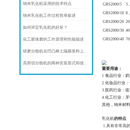
纳米乳化机采用的技术特点
GRS2000
/5
3
GRS2000
/10
8
纳米乳化机工作过程简单叙述
GRS2000
/20
20
如何评定乳化机的好坏？
GRS2000
/30
40
GRS2000
/40
70
化工胶体磨的工作原理和性能描述
研磨分散机在凹凸棒土隔膜浆料上的应用
高剪切分散机的两种安装形式和使用环境条件
重要用途：
食品行业：奶
1.
化妆品行业：
2.
医药行业：疫
3.
化工行业：牙
4.
其他，纳米材
的特点
乳化机
具有非常高
1.