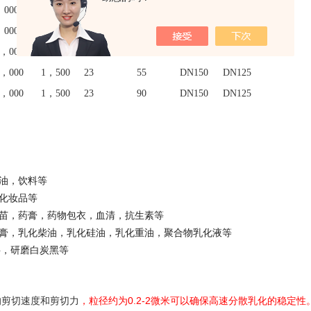
，000
6
，000
23
7.5
DN40
DN32
，000
4
，200
23
15
DN50
DN50
，000
3
，000
23
37
DN80
DN65
，000
1
，500
23
55
DN150
DN125
，000
1
，500
23
90
DN150
DN125
油，饮料等
化妆品等
苗，药膏，药物包衣，血清，抗生素等
膏，乳化柴油，乳化硅油，乳化重油，聚合物乳化液等
料，研磨白炭黑等
的剪切速度和剪切力
，粒径约为
0.2-2
微米可以确保高速分散乳化的稳定性