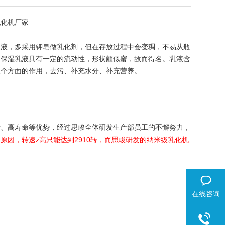
乳化机厂家
状液，多采用钾皂做乳化剂，但在存放过程中会变稠，不易从瓶
。保湿乳液具有一定的流动性，形状颇似蜜，故而得名。乳液含
三个方面的作用，去污、补充水分、补充营养。
音、高寿命等优势，经过
全体研发生产部员工的不懈努力，
思峻
的原因，转速
z
高只能达到
2910
转，而
研发的纳米级乳化机
思峻
在线咨询