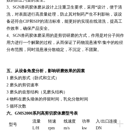
效的防止污染的发生。
3、SGN兽药胶体磨从设计上注重卫生要求，采用*设计，便于清
洗，对表面进行高质量处理，防止其对制药产生不利影响，该设
备还符合CIP和SIP的清洁标准，能更好的实现在线清洗，提高工
作效率，确保产品安全。
4、SGN兽药胶体磨采用的是剪切研磨的方式，作用是对分子间作
用力进行一个解聚的过程，从而保证了药物混悬液窄/集中的粒径
分布范围，同时混悬液分散稳定，不沉淀，不团聚。
五、从设备角度分析，影响研磨效果的因素
1 磨头的形式（卧式和立式）
2 磨头的剪切速率
3 磨头的齿形结构（见磨头结构）
4 物料在磨头墙体的停留时间，乳化分散时间
5 循环次数
六、GMS2000系列高剪切胶体磨型号表
+
流量
转速
线速度
功率
入/出口连接
型号
L/H
rpm
m/s
kw
DN