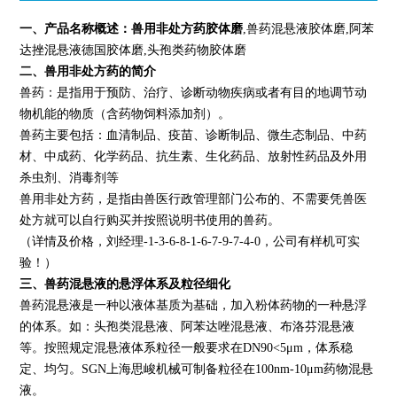
一、产品名称概述：
兽用非处方药胶体磨
,兽药混悬液胶体磨,阿苯
达挫混悬液德国胶体磨,头孢类药物胶体磨
二、兽用非处方药的简介
兽药：是指用于预防、治疗、诊断动物疾病或者有目的地调节动
物机能的物质（含药物饲料添加剂）。
兽药主要包括：血清制品、疫苗、诊断制品、微生态制品、中药
材、中成药、化学药品、抗生素、生化药品、放射性药品及外用
杀虫剂、消毒剂等
兽用非处方药，是指由兽医行政管理部门公布的、不需要凭兽医
处方就可以自行购买并按照说明书使用的兽药。
（详情及价格，刘经理-1-3-6-8-1-6-7-9-7-4-0，公司有样机可实
验！）
三、兽药混悬液的悬浮体系及粒径细化
兽药混悬液是一种以液体基质为基础，加入粉体药物的一种悬浮
的体系。如：头孢类混悬液、阿苯达唑混悬液、布洛芬混悬液
等。按照规定混悬液体系粒径一般要求在DN90<5μm，体系稳
定、均匀。SGN上海思峻机械可制备粒径在100nm-10μm药物混悬
液。