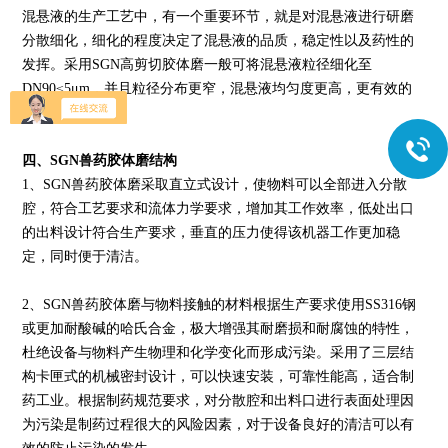
混悬液的生产工艺中，有一个重要环节，就是对混悬液进行研磨
分散细化，细化的程度决定了混悬液的品质，稳定性以及药性的
发挥。采用SGN高剪切胶体磨一般可将混悬液粒径细化至
DN90≤5μm，并且粒径分布更窄，混悬液均匀度更高，更有效的
发挥药效。
四、SGN兽药胶体磨结构
1、SGN兽药胶体磨采取直立式设计，使物料可以全部进入分散
腔，符合工艺要求和流体力学要求，增加其工作效率，低处出口
的出料设计符合生产要求，垂直的压力使得该机器工作更加稳
定，同时便于清洁。
2、SGN兽药胶体磨与物料接触的材料根据生产要求使用SS316钢
或更加耐酸碱的哈氏合金，极大增强其耐磨损和耐腐蚀的特性，
杜绝设备与物料产生物理和化学变化而形成污染。采用了三层结
构卡匣式的机械密封设计，可以快速安装，可靠性能高，适合制
药工业。根据制药规范要求，对分散腔和出料口进行表面处理因
为污染是制药过程很大的风险因素，对于设备良好的清洁可以有