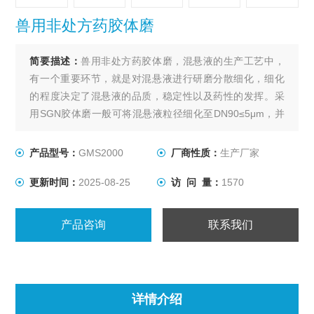
兽用非处方药胶体磨
简要描述：
兽用非处方药胶体磨，混悬液的生产工艺中，
有一个重要环节，就是对混悬液进行研磨分散细化，细化
的程度决定了混悬液的品质，稳定性以及药性的发挥。采
用SGN胶体磨一般可将混悬液粒径细化至DN90≤5μm，并
且粒径分布更窄，混悬液均匀度更高，更有效的发挥药
效。
产品型号：
GMS2000
厂商性质：
生产厂家
更新时间：
2025-08-25
访 问 量：
1570
产品咨询
联系我们
详情介绍