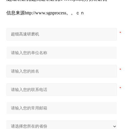
信息来源http://www.sgnprocess。。ｃｎ