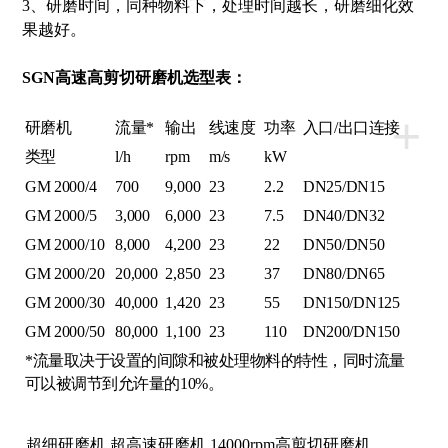
3、研磨时间，同种物料下，处理时间越长，研磨细化效
果越好。
SGN
高速高剪切研磨机
选型表：
+
研磨机
流量*
输出
线速度
功率
入口/出口连接
类型
l/h
rpm
m/s
kW
GM 2000/4
700
9,000
23
2.2
DN25/DN15
GM 2000/5
3,000
6,000
23
7.5
DN40/DN32
GM 2000/10
8,000
4,200
23
22
DN50/DN50
GM 2000/20
20,000
2,850
23
37
DN80/DN65
GM 2000/30
40,000
1,420
23
55
DN150/DN125
GM 2000/50
80,000
1,100
23
110
DN200/DN150
*流量取决于设置的间隙和被处理物料的特性，同时流量
可以被调节到允许量的10%。
,超细研磨机,超高速研磨机,14000rpm高剪切研磨机