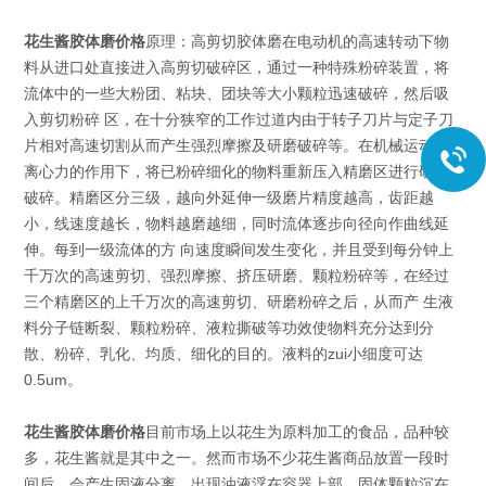
花生酱胶体磨价格
原理：高剪切胶体磨在电动机的高速转动下物
料从进口处直接进入高剪切破碎区，通过一种特殊粉碎装置，将
流体中的一些大粉团、粘块、团块等大小颗粒迅速破碎，然后吸
入剪切粉碎 区，在十分狭窄的工作过道内由于转子刀片与定子刀
片相对高速切割从而产生强烈摩擦及研磨破碎等。在机械运动和
离心力的作用下，将已粉碎细化的物料重新压入精磨区进行研磨
破碎。精磨区分三级，越向外延伸一级磨片精度越高，齿距越
小，线速度越长，物料越磨越细，同时流体逐步向径向作曲线延
伸。每到一级流体的方 向速度瞬间发生变化，并且受到每分钟上
千万次的高速剪切、强烈摩擦、挤压研磨、颗粒粉碎等，在经过
三个精磨区的上千万次的高速剪切、研磨粉碎之后，从而产 生液
料分子链断裂、颗粒粉碎、液粒撕破等功效使物料充分达到分
散、粉碎、乳化、均质、细化的目的。液料的zui小细度可达
0.5um。
花生酱胶体磨价格
目前市场上以花生为原料加工的食品，品种较
多，花生酱就是其中之一。然而市场不少花生酱商品放置一段时
间后，会产生固液分离，出现油液浮在容器上部，固体颗粒沉在