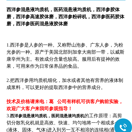
西洋参混悬液均质机，医药混悬液均质机
，西洋参胶体
磨，西洋参高速胶体磨，西洋参粉碎机，西洋参医药胶体
磨，西洋参医药混悬液胶体磨
1.西洋参是人参的一种。又称野山泡参、广东人参，为粉
光参的一种。原产于美国北部到加拿大南部一带，以威斯
康辛州为主。有效成分含量也较高。服用后有提神的效
果，可用来作为日常保养品的食品。
2.把西洋参用均质机细化，加水或者其他有营养的液体制
成浆料，可以更好的提取西洋参中的营养成分。
技术及价格请来电：葛
公司有样机可供客户购前实验，
欢迎广大客户来我司参观指导！
3.
的工作原理：高剪
西洋参混悬液均质机，医药混悬液均质机
切分散乳化机就是高效、快速、均匀地将一个相或多个相
(液体、固体、气体)进入到另一互不相溶的连续相(通常液