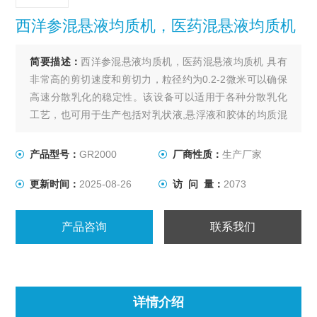
西洋参混悬液均质机，医药混悬液均质机
简要描述：
西洋参混悬液均质机，医药混悬液均质机 具有
非常高的剪切速度和剪切力，粒径约为0.2-2微米可以确保
高速分散乳化的稳定性。该设备可以适用于各种分散乳化
工艺，也可用于生产包括对乳状液,悬浮液和胶体的均质混
合。高剪切分散乳化机由定/转子系统产生的剪切力使得溶
质转移速度增加，从而使单一分子和宏观分子媒介的分解
产品型号：
GR2000
厂商性质：
生产厂家
加速。GR2000系列管线式高剪切分散乳化机具有非常高的
更新时间：
2025-08-26
访 问 量：
2073
剪切速度和剪切力，粒径约为0.2-2微米可
产品咨询
联系我们
详情介绍