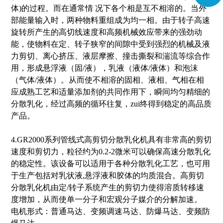
体)的过程。而在通常情
况下各个相是互不相溶的。当外
部能量输入时，两种物料重组成为均一相。由于转子高速
旋转所产生的高切线速度和高频机械效应带来的强劲动
能，使物料在定、转子狭窄的间隙中受到强烈的机械及液
力剪切、离心挤压、液层摩擦、撞击撕裂和湍流等综合作
用，形成悬浮液（固/液），乳液（液体/液体）和泡沫
（气体/液体）。从而使不相溶的固相、液相、气相在相
应成熟工艺和适量添加剂的共同作用下，瞬间均匀精细的
分散乳化，经过高频的循环往复，zui终得到稳定的高品质
产品。
4.GR2000系列管线式高剪切分散乳化机具有非常高的剪切
速度和剪切力，粒径约为0.2-2微米可以确保高速分散乳化
的稳定性。该设备可以适用于各种分散乳化工艺，也可用
于生产包括对乳状液,悬浮液和胶体的均质混合。高剪切
分散乳化机由定/转子系统产生的剪切力使得溶质转移速
度增加，从而使单一分子和宏观分子媒介的分解加速。
电机形式：普通马达、变频调速马达、防爆马达、变频防