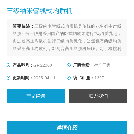
三级纳米管线式均质机
简要描述：
三级纳米管线式均质机是传统的花生奶生产线
均质部分一般是采用国产的卧式均质泵进行*级均质乳化，
再进过高压均质机进行二级均质乳化，当然也有两级均质
均采用高压均质机，即两台高压均质机串联。对于核桃乳
的口感以及稳定性（即均质效果）主要看高压均质机的压
力大小，压力越好均质效果越好，所以一般大型的乳制品
产品型号：
GRS2000
厂商性质：
生产厂家
企业在生产均质过程中都采用了进口的高压均质机，压力
更新时间：
2025-04-11
访 问 量：
1297
一般在七八百公斤，而中小型企业考虑设备成本一般会选
用国产
产品咨询
联系我们
详情介绍