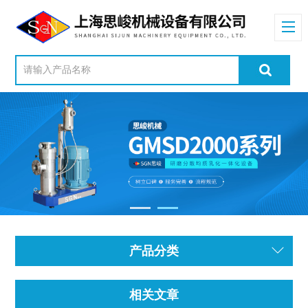
产品分类
相关文章