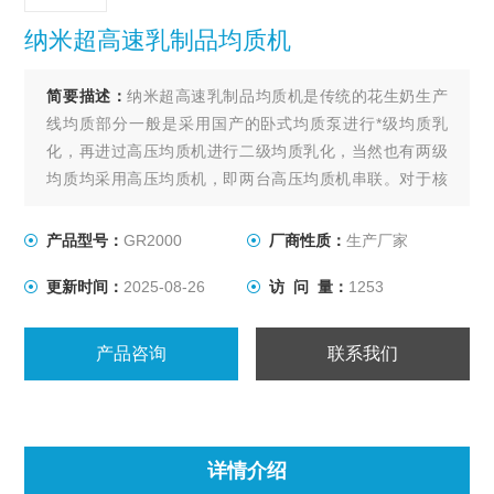
纳米超高速乳制品均质机
简要描述：
纳米超高速乳制品均质机是传统的花生奶生产
线均质部分一般是采用国产的卧式均质泵进行*级均质乳
化，再进过高压均质机进行二级均质乳化，当然也有两级
均质均采用高压均质机，即两台高压均质机串联。对于核
桃乳的口感以及稳定性（即均质效果）主要看高压均质机
的压力大小，压力越好均质效果越好，所以一般大型的乳
产品型号：
GR2000
厂商性质：
生产厂家
制品企业在生产均质过程中都采用了进口的高压均质机，
更新时间：
2025-08-26
访 问 量：
1253
压力一般在七八百公斤，而中小型企业考虑设备成本一般
会选用
产品咨询
联系我们
详情介绍