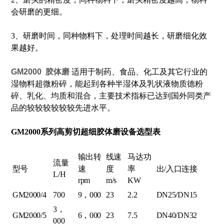
会研磨的更细。
3、研磨时间，同种物料下，处理时间越长，研磨细化效
果越好。
GM2000 胶体磨
适用于制药、食品、化工及其它行业的
湿物料超微粉碎，能起到各种半湿体及乳状液物质德粉
碎、乳化、均质和混合，主要技术指标已达到国外同类产
品的较较较较较较先进水平。
GM2000系列
高剪切超细胶体磨
设备选型表
输出转
线速
马达功
流量
型号
速
度
率
出/入口连接
L/H
rpm
m/s
KW
GM2000/4
700
9，000
23
2.2
DN25/DN15
3，
GM2000/5
6，000
23
7.5
DN40/DN32
000