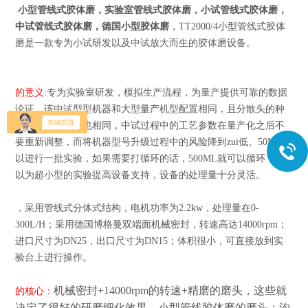
小型管线式胶体磨，实验室管线式胶体磨，小试管线式胶体磨，
中试管线式胶体磨，德国小型胶体磨
，
TT
2000/4小型管线式胶体
磨是一款专为小试研发以及中试放大而生的胶体磨设备。
的意义:
专为实验室研发，模拟生产流程，为量产提供可靠的数据
论证。该中试型型机器和大型量产机型配置相同，且分散头的种
类及相应线速度也相同，中试过程中的工艺参数在量产化之后不
要重新调整，而将机器型号升级过程中的风险降到zui低。50ML可
以进行一批实验，如果需要打循环的话，500ML就可以循环，可
以为超小型的实验提高设备支持，设备的处理量十分灵活。
，采用管线式分体式结构，电机功率为2.2kw，处理量在0-
300L/H；采用德国博格曼双端面机械密封，转速高达14000rpm；
进口尺寸为DN25，出口尺寸为DN15；体积很小，可直接放到实
验台上进行操作。
机械密封+14000rpm的转速+精磨的磨头，这些就
的核心：
决定了很好的研磨细化效果。小型管线胶体磨的磨头：沟