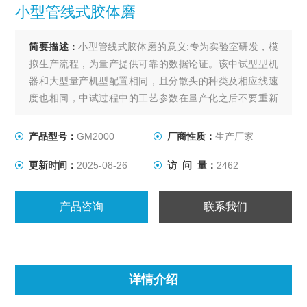
小型管线式胶体磨
简要描述：
小型管线式胶体磨的意义:专为实验室研发，模
拟生产流程，为量产提供可靠的数据论证。该中试型型机
器和大型量产机型配置相同，且分散头的种类及相应线速
度也相同，中试过程中的工艺参数在量产化之后不要重新
调整，而将机器型号升级过程中的风险降到Z低。50ML可
以进行一批实验，如果需要打循环的话，500ML就可以循
产品型号：
GM2000
厂商性质：
生产厂家
环，可以为超小型的实验提高设备支持，设备的处理量十
更新时间：
2025-08-26
访 问 量：
2462
分灵活。
产品咨询
联系我们
详情介绍