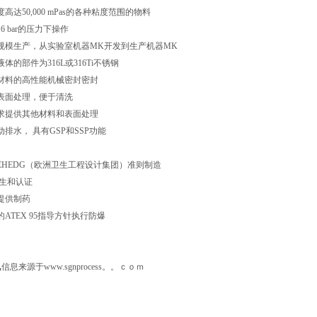
50,000 mPas的各种粘度范围的物料
 bar的压力下操作
模生产，从实验室机器MK开发到生产机器MK
部件为316L或316Ti不锈钢
料的高性能机械密封密封
面处理，便于清洗
提供其他材料和表面处理
水， 具有GSP和SSP功能
EDG（欧洲卫生工程设计集团）准则制造
生和认证
提供制药
TEX 95指导方针执行防爆
,
信息来源于
www.sgnprocess。。ｃｏｍ