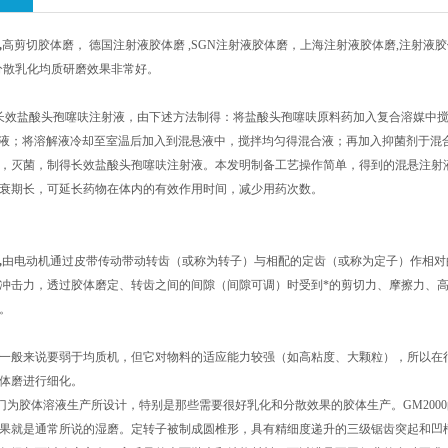
,
高剪切胶体磨， 德国注射液胶体磨 ,
SGN
注射液胶体磨，上海注射液胶体磨,注射液胶体
，分散乳化均质研磨效果非常好。
 长效盐酸头孢噻呋注射液，由下述方法制得：将盐酸头孢噻呋原料药加入复合溶媒中
液；将溶解液冷却至室温后加入到混悬液中，搅拌均匀得混合液；再加入抑菌剂于混
，灭菌，制得长效盐酸头孢噻呋注射液。本发明制备工艺操作简单，得到的混悬注射
衰期长，可延长药物在体内的有效作用时间，减少用药次数。
,
由电动机通过皮带传动带动转齿（或称为转子）与相配的定齿（或称为定子）作相对
冲击力，透过胶体磨定、转齿之间的间隙（间隙可调）时受到*的剪切力、摩擦力、
。
一般来说要弱于均质机，但它对物料的适应能力较强（如高粘度、大颗粒），所以在
体磨进行细化。
是专门为胶体溶液生产所设计，特别是那些需要很好乳化和分散效果的胶体生产。
GM
20
果就是通常所说的湿磨。定转子被制成圆椎形，具有精细度递升的三级锯齿突起和凹