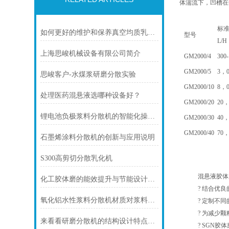
体湍流下，凹槽在
标
如何更好的维护和保养真空均质乳化机
型号
L/H
上海思峻机械设备有限公司简介
GM
2000/4
300
GM
2000/5
3，0
思峻客户-水煤浆研磨分散实验
GM
2000/10
8，0
处理医药混悬液选哪种设备好？
GM
2000/20
20，
锂电池负极浆料分散机的智能化操作与自动化生产流程
GM
2000/30
40，
GM
2000/40
70，
石墨烯涂料分散机的创新与应用说明
S300高剪切分散乳化机
混悬液胶体磨
化工胶体磨的能效提升与节能设计说明
? 结合优良的
氧化铝水性浆料分散机材质对浆料金属离子污染的控制介绍
? 定制不同的
? 为减少颗粒
来看看研磨分散机的结构设计特点是怎样的？
?
SGN
胶体