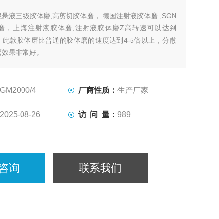
混悬液三级胶体磨,高剪切胶体磨， 德国注射液胶体磨 ,SGN
磨，上海注射液胶体磨,注射液胶体磨Z高转速可以达到
PM。此款胶体磨比普通的胶体磨的速度达到4-5倍以上，分散
磨效果非常好。
GM2000/4
厂商性质：
生产厂家
2025-08-26
访 问 量：
989
咨询
联系我们