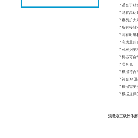
? 适合于粘度高达
? 能在高达16
? 容易扩大规
? 所有接触液体的
? 具有耐磨材
? 高质量的表
? 可根据要求
? 机器可自动排
? 噪音低
? 根据符合EH
? 符合3A卫
? 根据需要
? 根据提供的A
混悬液
三级
胶体磨