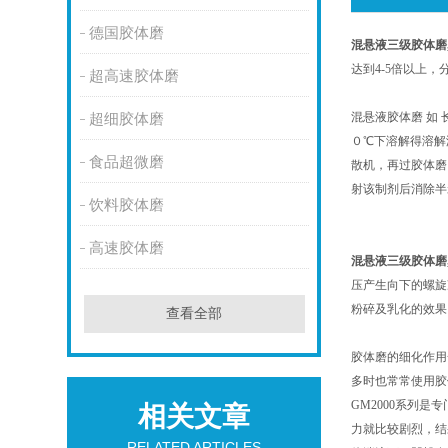
德国胶体磨
混悬液
三级
胶体磨
达到4-5倍以上
超高速胶体磨
混悬液胶体磨 如
超细胶体磨
０℃下溶解得溶解
食品超微磨
散机，再过胶体磨
射该制剂后消除半
饮料胶体磨
高速胶体磨
混悬液
三级
胶体磨
压产生向下的螺旋
粉碎及乳化的效果
查看全部
胶体磨的细化作用
多时也常常使用胶
GM
2000系列
相关文章
力就比较剧烈，结
RELATED ARTICLES