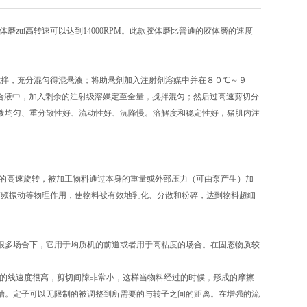
磨zui高转速可以达到14000RPM。此款胶体磨比普通的胶体磨的速度
搅拌，充分混匀得混悬液；将助悬剂加入注射剂溶媒中并在８０℃～９
合液中，加入剩余的注射级溶媒定至全量，搅拌混匀；然后过高速剪切分
液均匀、重分散性好、流动性好、沉降慢。溶解度和稳定性好，猪肌内注
的高速旋转，被加工物料通过本身的重量或外部压力（可由泵产生）加
高频振动等物理作用，使物料被有效地乳化、分散和粉碎，达到物料超细
很多场合下，它用于均质机的前道或者用于高粘度的场合。在固态物质较
00的线速度很高，剪切间隙非常小，这样当物料经过的时候，形成的摩擦
槽。定子可以无限制的被调整到所需要的与转子之间的距离。在增强的流