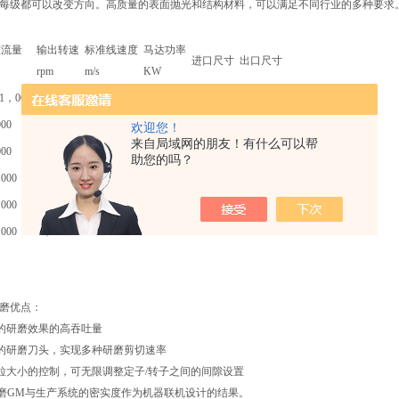
每级都可以改变方向。高质量的表面抛光和结构材料，可以满足不同行业的多种要求
准流量
输出转速
标准线速度
马达功率
进口尺寸
出口尺寸
rpm
m/s
KW
-1，000
9，000
23
2.2
DN25
DN15
00
6，000
23
7.5
DN40
DN32
欢迎您！
来自局域网的朋友！有什么可以帮
00
4，200
23
15
DN50
DN50
助您的吗？
000
3，000
23
37
DN80
DN65
000
1，500
23
55
DN150
DN125
000
1，500
23
90
DN150
DN125
优点：
研磨效果的高吞吐量
研磨刀头，实现多种研磨剪切速率
大小的控制，可无限调整定子/转子之间的间隙设置
磨
GM
与生产系统的密实度作为机器联机设计的结果。