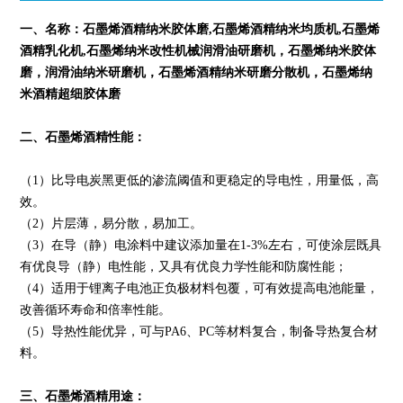
一、名称：
石墨烯酒精纳米胶体磨
,石墨烯酒精纳米均质机,石墨烯
酒精乳化机,
石墨烯纳米改性机械润滑油研磨机，石墨烯纳米胶体
磨，润滑油纳米研磨机，石墨烯
酒精
纳米研磨分散机，石墨烯纳
米
酒精
超细胶体磨
二、石墨烯酒精性能：
（1）比导电炭黑更低的渗流阈值和更稳定的导电性，用量低，高
效。
（2）片层薄，易分散，易加工。
（3）在导（静）电涂料中建议添加量在1-3%左右，可使涂层既具
有优良导（静）电性能，又具有优良力学性能和防腐性能；
（4）适用于锂离子电池正负极材料包覆，可有效提高电池能量，
改善循环寿命和倍率性能。
（5）导热性能优异，可与PA6、PC等材料复合，制备导热复合材
料。
三、石墨烯酒精用途：