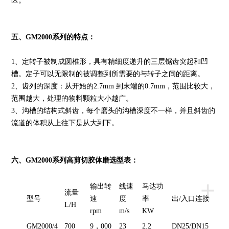
区。
五、GM2000系列
的特点：
1、定转子被制成圆椎形，具有精细度递升的三层锯齿突起和凹
槽。定子可以无限制的被调整到所需要的与转子之间的距离。
2、齿列的深度：从开始的2.7mm 到末端的0.7mm，范围比较大，
范围越大，处理的物料颗粒大小越广。
3、沟槽的结构式斜齿，每个磨头的沟槽深度不一样，并且斜齿的
流道的体积从上往下是从大到下。
六、GM2000系列高剪切胶体磨选型表：
+
输出转
线速
马达功
流量
型号
速
度
率
出/入口连接
L/H
rpm
m/s
KW
GM2000/4
700
9，000
23
2.2
DN25/DN15