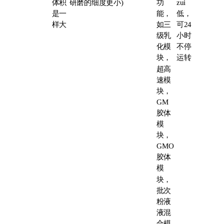
体积
研磨的细度更小)
功
zui
是一
能，
低，
样大
如三
可24
级乳
小时
化模
不停
块，
运转
超高
速模
块，
GM
胶体
模
块，
GMO
胶体
模
块，
批次
粉液
液混
合模