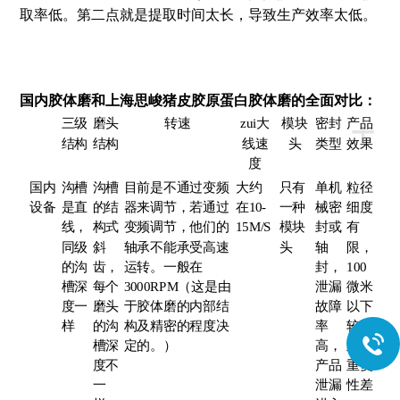
取率低。第二点就是提取时间太长，导致生产效率太低。
国内胶体磨和上海
思峻
猪皮胶原蛋白胶体磨
的全面对比：
+
三级
磨头
转速
zui大
模块
密封
产品
结构
结构
线速
头
类型
效果
度
国内
沟槽
沟槽
目前是不通过变频
大约
只有
单机
粒径
设备
是直
的结
器来调节，若通过
在10-
一种
械密
细度
线，
构式
变频调节，他们的
15M/S
模块
封或
有
同级
斜
轴承不能承受高速
头
轴
限，
的沟
齿，
运转。一般在
封，
100
槽深
每个
3000RPM（这是由
泄漏
微米
度一
磨头
于胶体磨的内部结
故障
以下
样
的沟
构及精密的程度决
率
较困
槽深
定的。）
高，
难，
度不
产品
重复
一
泄漏
性差