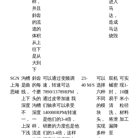
样，
进入
并且
马
斜齿
达，
的流
造成
道的
马达
体积
烧毁
从上
往下
是从
大到
下
SGN
沟槽
斜齿
可以通过变频调
23-
可以
双机
可实
上海
是曲
的每
速，转速可达
40 M/S
选择
械密
现1-
思峻
线，
个磨
7890/13789RPM ，
六种
封，
10微
上下
头的
通过皮带加速 我
不同
易于
米小
深度
沟槽
们轴承可以承受
的模
清
粒径
不
深度
140000RPM(转速
块
洗，
材料
一，
一
是他们的3-4倍，
头，
将泄
加工
上深
样，
研磨的力度也是他
实现
漏降
下浅
流道
们的3-4倍，这样
多种
至