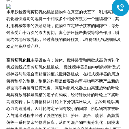
等。
水果沙拉
酱高剪切乳化机
是指物料在真空的状态下，利用高剪切
乳化器快速均匀地将一个相或多个相分布致另一个连续相中，其
利用机械带来的强劲动能，使物料在定转子狭窄的间隙中，每分
钟承受几十万次的液力剪切。离心挤压撞击撕裂等综合作用，瞬
间均匀地分散乳化，经过高频的循环往复，z终得到无气泡细腻及
稳定的高品质产品。
高剪切乳化机
主要设备有：罐体、搅拌装置和间歇式高剪切乳化
机或管线式高剪切乳化机组成。 慢速搅拌器是由中间的折叶桨式
搅拌器与能混合高粘度的框式搅拌器组成，在框式搅拌器的周边
装有刮壁的刮板，刮板的作用是使容器内壁与物料不断产生新的
界面而不再留有任何死角。高速均质乳化器是由高速旋转的叶轮
与具有放射状导流槽的定子而构成，经特殊设计的叶轮上下翼叶
高速旋转，从而将物料从叶轮上下分别高压吸入，后经叶轮以离
心力高速抛射。因叶轮与定子间有较小的间隙，所以物料在被吸
入与抛出过程中经过了强烈的剪切、挤压、混合、喷射、高频震
荡等一系列复杂的物理反应，从而将混合物料充分乳化，因慢速