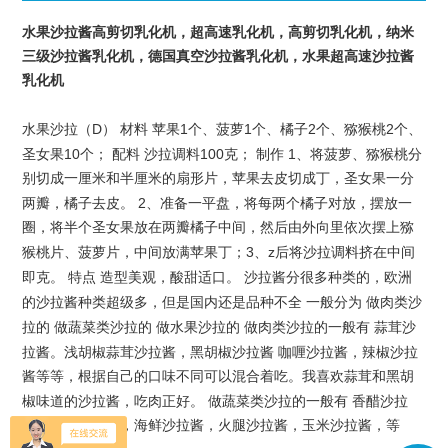
水果沙拉
酱高剪切乳化机，超高速乳化机，高剪切乳化机，纳米
三级沙拉酱乳化机，德国真空沙拉酱乳化机，水果超高速沙拉酱
乳化机
D
1
1
2
2
水果沙拉（
）
材料
苹果
个、菠萝
个、橘子
个、猕猴桃
个、
10
100
1
圣女果
个；
配料
沙拉调料
克；
制作
、将菠萝、猕猴桃分
别切成一厘米和半厘米的扇形片，苹果去皮切成丁，圣女果一分
2
两瓣，橘子去皮。
、准备一平盘，将每两个橘子对放，摆放一
圈，将半个圣女果放在两瓣橘子中间，然后由外向里依次摆上猕
3
z
猴桃片、菠萝片，中间放满苹果丁；
、
后将沙拉调料挤在中间
即克。
特点
造型美观，酸甜适口。
沙拉酱分很多种类的，欧洲
的沙拉酱种类超级多，但是国内还是品种不全
一般分为
做肉类沙
拉的
做蔬菜类沙拉的
做水果沙拉的
做肉类沙拉的一般有
蒜茸沙
拉酱。浅胡椒蒜茸沙拉酱，黑胡椒沙拉酱
咖喱沙拉酱，辣椒沙拉
酱等等，根据自己的口味不同可以混合着吃。我喜欢蒜茸和黑胡
椒味道的沙拉酱，吃肉正好。
做蔬菜类沙拉的一般有
香醋沙拉
酱，蛋黄沙拉酱，海鲜沙拉酱，火腿沙拉酱，玉米沙拉酱，等