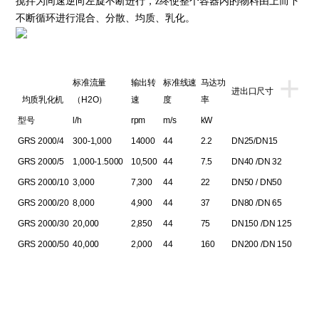
搅拌为同速逆向左旋不断进行，z终使整个容器内的物料由上而下
不断循环进行混合、分散、均质、乳化。
+
标准流量
输出转
标准线速
马达功
进出口尺寸
均质乳化机
（
H2O
）
速
度
率
型号
l/h
rpm
m/s
kW
GRS 2000/4
300-1,000
14000
44
2.2
DN25/DN15
GRS 2000/5
1,000-1.5000
10,500
44
7.5
DN40 /DN 32
GRS 2000/10
3,000
7,300
44
22
DN50 / DN50
GRS 2000/20
8,000
4,900
44
37
DN80 /DN 65
GRS 2000/30
20,000
2,850
44
75
DN150 /DN 125
GRS 2000/50
40,000
2,000
44
160
DN200 /DN 150