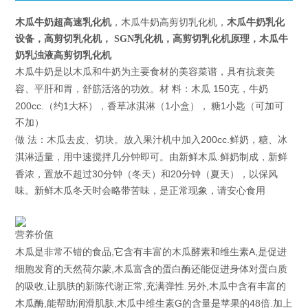
木瓜牛奶超高速乳化机
，木瓜牛奶高剪切乳化机，
木瓜牛奶乳化
设备，高剪切乳化机， SGN乳化机，高剪切乳化机原理，木瓜牛
奶乳浊液高剪切乳化机
木瓜
牛奶是以木瓜和牛奶为主要食材的美容菜谱，具有抗衰美
150
容、平肝和胃，舒筋活洛的功效。材
料：
木瓜
克，牛奶
200cc.
1
1
1
（约
大杯），香草冰淇淋（
小盒），
糖
小匙（可加可
不加）
200cc.
做
法：木瓜去皮、切块。放入
果汁机
中加入
鲜奶
，糖、冰
.
淇淋适量，用中速搅拌几分钟即可。由新鲜木瓜
鲜奶制成，新鲜
30
20
香浓，置放不超过
分钟（冬天）和
分钟（夏天），以保风
味。新鲜木瓜冬天时会略带苦味，是正常现象，请安心食用
营养价值
,
A,
木瓜是非常不错的食品
它含有丰富的木瓜酵素和维生素
是促进
,
细胞发育的天然荷尔蒙
木瓜富含的蛋白酶还能促进身体对蛋白质
,
,
.
,
的吸收
让肌肤的新陈代谢正常
充满弹性
另外
木瓜中含有丰富的
,
,
G
48
.
木瓜酶
能帮助润滑肌肤
木瓜中维生素
的含量是苹果的
倍
加上