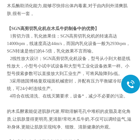
,
,
木瓜酶助消化能力
能够尽快排出体内毒素
对于由内到外清爽肌
,
肤
很有一套
。
【SGN高剪切乳化机在木瓜牛奶制备中的优势】
1
剪切力强，乳化效果佳；SGN高剪切乳化机的转速高达
14000rpm，线速度高达44m/s，而国内乳化设备一般为2930rpm，
SGN转速是他们的4-5倍，乳化效果不言而喻。
2
线性放大设计；SGN高剪切乳化机设备，型号从小到大都是线
性放大，小型号小试中试设备和大型号工业化设备效果一样。小
型号摸索参数可以直接放大到工业生产，可将风险降到z低。
3
采用德国博格曼双端面机械密封，并配有压力平衡罐冷却系
统，可24小时连续生产。
4
符合在线清洗、在线灭菌要求，设备*，减少不必要的污染。
,
的木瓜酵素能促进肌肤代谢
帮助溶解毛孔中堆积的皮脂及老化角
,
,
!
,
,
质
让肌肤显得更明亮
更清新
常吃木瓜牛奶
不仅可以调经益气
滋
,
补身体
更能让肌肤呈现纯净、细致、清新健康的外观
。