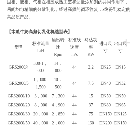
固相、液相、气相在相应成熟工艺和适量添加剂的共同作用下，
瞬间均匀精细的分散乳化，经过高频的循环往复，z终得到稳定的
高品质产品。
【木瓜牛奶高剪切乳化机选型表】
+
输出转
标准线
马达功
标准流量
进口尺
出口尺
型号
速
速度
率
L/H
寸
寸
Rpm
m/s
KW
300-1
，
14
，
GRS2000/4
44
2.2
DN25
DN15
000
000
1
，000-
10
，
GRS2000/5
44
7.5
DN40
DN32
1,500
500
GRS2000/10
3
，000
7
，300
44
15
DN50
DN50
GRS2000/20
8
，000
4
，900
44
37
DN80
DN65
GRS2000/30
20
，000
2
，850
44
75
DN150
DN125
GRS2000/50
40
，000
2
，000
44
160
DN200
DN150