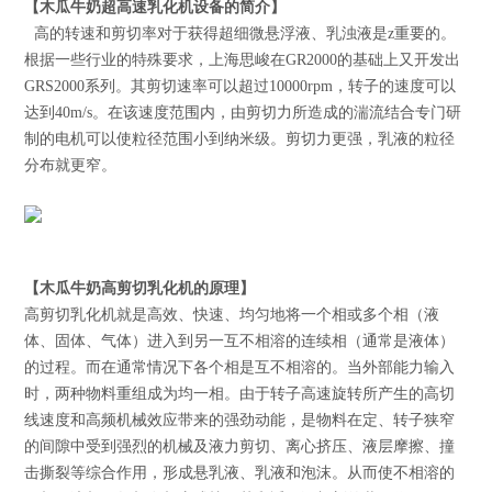
【
木瓜牛奶超高速乳化机
设备的简介】
高的转速和剪切率对于获得超细微悬浮液、乳浊液是z重要的。
根据一些行业的特殊要求，上海思峻在GR2000的基础上又开发出
GRS2000系列。其剪切速率可以超过10000rpm，转子的速度可以
达到40m/s。在该速度范围内，由剪切力所造成的湍流结合专门研
制的电机可以使粒径范围小到纳米级。剪切力更强，乳液的粒径
分布就更窄。
【木瓜牛奶高剪切乳化机的原理】
高剪切乳化机就是高效、快速、均匀地将一个相或多个相（液
体、固体、气体）进入到另一互不相溶的连续相（通常是液体）
的过程。而在通常情况下各个相是互不相溶的。当外部能力输入
时，两种物料重组成为均一相。由于转子高速旋转所产生的高切
线速度和高频机械效应带来的强劲动能，是物料在定、转子狭窄
的间隙中受到强烈的机械及液力剪切、离心挤压、液层摩擦、撞
击撕裂等综合作用，形成悬乳液、乳液和泡沫。从而使不相溶的