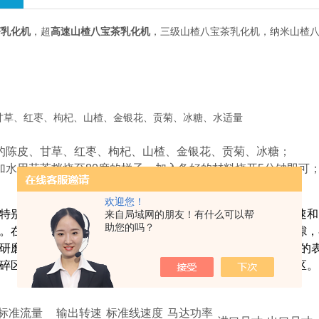
茶乳化机
，超
高速山楂八宝茶乳化机
，三级山楂八宝茶乳化机，纳米山楂
甘草、红枣、枸杞、山楂、金银花、贡菊、冰糖、水适量
的陈皮、甘草、红枣、枸杞、山楂、金银花、贡菊、冰糖；
加水用花茶档烧至80度的样子，加入备好的材料烧开5分钟即可
欢迎您！
系列特别适合于胶体溶液，超细悬浮液和乳液的生产。除了高转速
来自局域网的朋友！有什么可以帮
助您的吗？
。在锥形转子和定子之间有一个宽的入口间隙和窄的出口间隙，
研磨分散的效果。
CR
2000整机采用几何机构的研磨定转子，
碎区，一级为粗磨碎区，二级为细磨碎区，三级为超微磨碎区。
标准流量
输出转速
标准线速度
马达功率