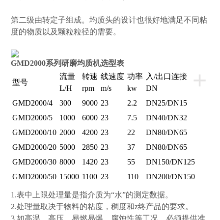
第二级由转定子组成。均质头的设计也很好地满足不同粘
度的物质以及颗粒粒径的需要。
GMD2000系列研磨均质机选型表
+
流量
转速
线速度
功率
入/出口连接
型号
L/H
rpm
m/s
kw
DN
GMD2000/4
300
9000
23
2.2
DN25/DN15
GMD2000/5
1000
6000
23
7.5
DN40/DN32
GMD2000/10
2000
4200
23
22
DN80/DN65
GMD2000/20
5000
2850
23
37
DN80/DN65
GMD2000/30
8000
1420
23
55
DN150/DN125
GMD2000/50
15000
1100
23
110
DN200/DN150
1.表中上限处理量是指介质为“水”的测定数据。
2.处理量取决于物料的粘度，稠度和z终产品的要求。
3.如高温，高压，易燃易爆，腐蚀性等工况，必须提供准