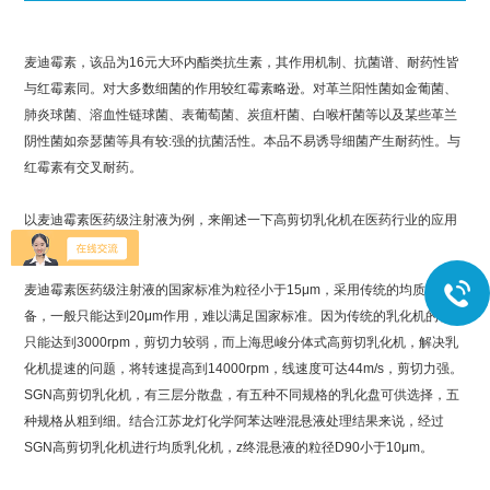
麦迪霉素，该品为
16
元大环内酯类抗生素，其作用机制、抗菌谱、耐药性皆
与红霉素同。对大多数细菌的作用较红霉素略逊。对革兰阳性菌如金葡菌、
肺炎球菌、溶血性链球菌、表葡萄菌、炭疽杆菌、白喉杆菌等以及某些革兰
阴性菌如奈瑟菌等具有较
:
强的抗菌活性。本品不易诱导细菌产生耐药性。与
红霉素有交叉耐药。
以麦迪霉素医药级注射液为例，来阐述一下高剪切乳化机在医药行业的应用
麦迪霉素医药级注射液的国家标准为粒径小于15μm，采用传统的均质乳化设
备，一般只能达到20μm作用，难以满足国家标准。因为传统的乳化机的转速
只能达到3000rpm，剪切力较弱，而上海思峻分体式高剪切乳化机，解决乳
化机提速的问题，将转速提高到14000rpm，线速度可达44m/s，剪切力强。
SGN高剪切乳化机，有三层分散盘，有五种不同规格的乳化盘可供选择，五
种规格从粗到细。结合江苏龙灯化学阿苯达唑混悬液处理结果来说，经过
SGN高剪切乳化机进行均质乳化机，z终混悬液的粒径D90小于10μm。