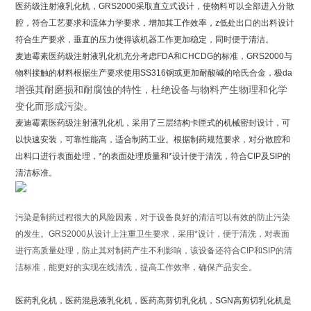
​医药级注射液乳化机，GRS2000采取直立式设计，使物料可以全部进入分散
腔，符合工艺要求和流体力学要求，增加其工作效率，z低处出口的出料设计
符合生产要求，垂直的压力使得该机器工作更加稳定，同时便于清洁。
麦迪霉素
医药级注射液乳化机充分考虑FDA和CHCDG的标准，GRS2000与
物料接触的材料根据生产要求使用SS316钢或更加耐酸碱的哈氏合金，极da
增强其耐磨损和耐腐蚀的特性，杜绝设备与物料产生物理和化学
变化而形成污染。
麦迪霉素
医药级注射液乳化机，采用了三层结构卡匣式的机械密封设计，可
以快速安装，可靠性能高，适合制药工业。根据制药规范要求，对分散腔和
出料口进行表面处理，*的表面处理质量和*设计便于清洗，符合CIP及SIP的
清洁标准。
污染是制药过程很大的风险因素，对于设备良好的清洁可以有效的防止污染
的发生。GRS2000从设计上注重卫生要求，采用*设计，便于清洗，对表面
进行高质量处理，防止其对制药产生不利影响，该设备还符合CIP和SIP的清
洁标准，能更好的实现在线清洗，提高工作效率，确保产品安全。
医药乳化机，医药混悬液乳化机，医药高剪切乳化机，SGN高剪切乳化机是