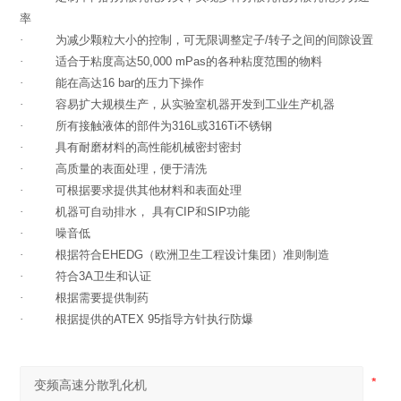
率
·
为减少颗粒大小的控制，可无限调整定子
/
转子之间的间隙设置
·
适合于粘度高达
50,000 mPas
的各种粘度范围的物料
·
能在高达
16 bar
的压力下操作
·
容易扩大规模生产，从实验室机器开发到工业生产机器
·
所有接触液体的部件为
316L
或
316Ti
不锈钢
·
具有耐磨材料的高性能机械密封密封
·
高质量的表面处理，便于清洗
·
可根据要求提供其他材料和表面处理
·
机器可自动排水，
具有
CIP
和
SIP
功能
·
噪音低
·
根据符合
EHEDG
（欧洲卫生工程设计集团）准则制造
·
符合
3A
卫生和认证
·
根据需要提供制药
·
根据提供的
ATEX 95
指导方针执行防爆