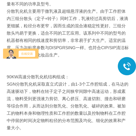
量有不同的功率及型号。
分散乳化机主要用于微乳液及超细悬浮液的生产。由于工作腔体
内三组分散头（定子+转子）同时工作，乳液经过高剪切后，液滴
更细腻，粒径分布更窄，因而生成的混合液稳定性更好。三组分
散头均易于更换，适合不同的工艺应用。该系列中不同的型号的
机器都有相同的线速度和剪切率，非常易于扩大生产。适宜的温
度，压力与粘度参数与DISPGRSING一样。也符合CIP/SIP清洁标
准，适合食品及化妆品生产。
90KW高速分散乳化机结构组成：
SGN分散乳化机采取直立式设计，由1-3个工作腔组成，在马达的
高速驱动下，物料在转子定子之间狭窄间隙中高速运动，形成紊
流，物料受到更强液力剪切、离心挤压、高速切割、撞击和研磨
等综合作用，从而达到分散乳化、分散乳化、破碎的效果。被加
工的物料本身和物理性质和工作腔的数量以及控制物料在工作腔
中停留的时间决定物料粒径的分布范围及均化、细化的效果和产
量大小。