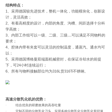
结构特点：
1
、采用德国较先进技术，整机一体化，功能模块化，创新设
计，灵活高效；
2
、有着高精度的设计，内部的角度、沟槽、间距选择十分科
学高效；
3
、内部工作组可以一级、二级、三级
....
可以满足不同物料的
要求；
4
、腔体内带有夹套可以灵活的控制温度，通蒸汽、通水均可
以；
5
、采用德国博格曼双端面机械密封，在保证冷却水的前提
下，可
24
小时连续运行；
6
、所有与物料接触部位均为
316L
货
316Ti
不锈钢。
高速分散乳化机的优势：
·
结合优良的研磨效果的高吞吐量
·
定制不同的分散乳化刀头，实现多种分散乳化分散乳化剪切速