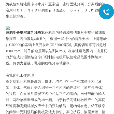
酶或酸水解液用冷却水冷却至常温，进行固液分离，分离后的清
液用ＨＣｌ／ＮａＯＨ调整ｐＨ值至６．０～７．０，即得细胞
生长剂溶液。
细胞生长剂溶液乳浊液乳化机
高的转速和剪切率对于获得超细微
悬浮液、乳浊液是z重要的。根据一些行业的特殊要求，上海思峻
在GR2000的基础上又开发出GRS2000系列。其剪切速率可以超过
10000rpm，转子的速度可以达到40m/s。在该速度范围内，由剪切
力所造成的湍流结合专门研制的电机可以使粒径范围小到纳米
级。剪切力更强，乳液的粒径分布就更窄。
液乳化机工作原理
高剪切乳化机就是高效、快速、均匀地将一个相或多个相（液
体、固体、气体）进入到另一互不相溶的连续相（通常是液体）
的过程。而在通常情况下各个相是互不相溶的。当外部能力输入
时，两种物料重组成为均一相。由于转子高速旋转所产生的高切
线速度和高频机械效应带来的强劲动能，是物料在定、转子狭窄
的间隙中受到强烈的机械及液力剪切、离心挤压、液层摩擦、撞