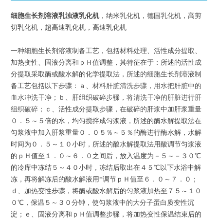
细胞生长剂溶液乳浊液乳化机
，纳米乳化机，德国乳化机，高剪
切乳化机，超高速乳化机，高速乳化机
一种细胞生长剂溶液制备工艺，包括材料处理、活性成分提取、
加热变性、固液分离和ｐＨ值调整，其特征在于：所述的活性成
分提取采取酶或酸水解的化学提取法，所述的细胞生长剂溶液制
备工艺包括以下步骤：ａ、
材料肝脏清洗步骤，用水把肝脏中的
血水冲洗干净；ｂ、肝组织破碎步骤，将清洗干净的肝脏进行肝
组织破碎；
ｃ、活性成分提取步骤，在破碎的肝浆中加肝浆重量
０．５～５倍的水，均匀搅拌成匀浆液，所述的酶水解提取法在
匀浆液中加入肝浆重量０．０５％～５％的酶进行酶水解，水解
时间为０．５～１０小时，所述的酸水解提取法用酸调节匀浆液
的ｐＨ值至１．０～６．０之间后，放入温度为－５～－３０℃
的冷库中冻结５～４０小时，冻结后取出在４５℃以下水浴中解
冻，再将解冻后的酸水解液用*调节ｐＨ值至６．０～７．０；
ｄ、加热变性步骤，将酶或酸水解后的匀浆液加热至７５～１０
０℃，保温５～３０分钟，使匀浆液中的大分子蛋白质变性沉
淀；ｅ、固液分离和ｐＨ值调整步骤，将加热变性保温结束后的