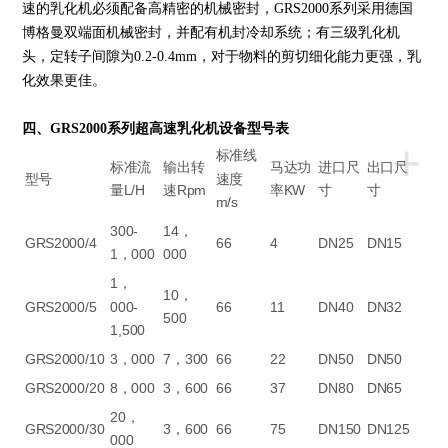
速的乳化机必须配备高精密的机械密封，GRS2000系列采用德国
博格曼双端面机械密封，并配有机封冷却系统；有三级乳化机
头，定转子间隙为0.2-0.4mm，对于物料的剪切细化能力更强，乳
化效果更佳。
四、GRS2000系列超高速乳化机设备型号表
+
标准线
标准流
输出转
马达功
进口尺
出口尺
型号
速度
量L/H
速Rpm
率KW
寸
寸
m/s
300-
14，
GRS2000/4
66
4
DN25
DN15
1，000
000
1，
10，
GRS2000/5
000-
66
11
DN40
DN32
500
1,500
GRS2000/10
3，000
7，300
66
22
DN50
DN50
GRS2000/20
8，000
3，600
66
37
DN80
DN65
20，
GRS2000/30
3，600
66
75
DN150
DN125
000