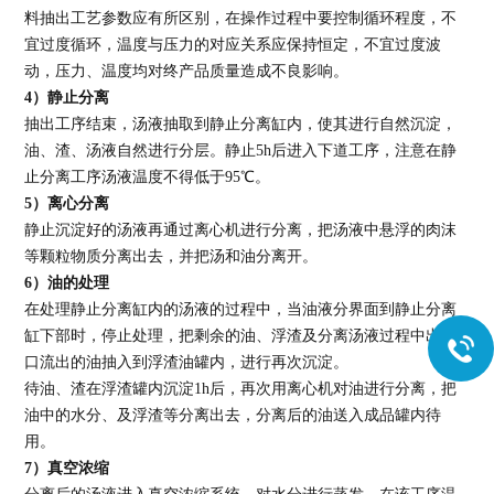
料抽出工艺参数应有所区别，在操作过程中要控制循环程度，不
宜过度循环，温度与压力的对应关系应保持恒定，不宜过度波
动，压力、温度均对终产品质量造成不良影响。
4
）静止分离
抽出工序结束，汤液抽取到静止分离缸内，使其进行自然沉淀，
油、渣、汤液自然进行分层。静止5h后进入下道工序，注意在静
止分离工序汤液温度不得低于95℃。
5
）离心分离
静止沉淀好的汤液再通过离心机进行分离，把汤液中悬浮的肉沫
等颗粒物质分离出去，并把汤和油分离开。
6
）油的处理
在处理静止分离缸内的汤液的过程中，当油液分界面到静止分离
缸下部时，停止处理，把剩余的油、浮渣及分离汤液过程中出油
口流出的油抽入到浮渣油罐内，进行再次沉淀。
待油、渣在浮渣罐内沉淀1h后，再次用离心机对油进行分离，把
油中的水分、及浮渣等分离出去，分离后的油送入成品罐内待
用。
7
）真空浓缩