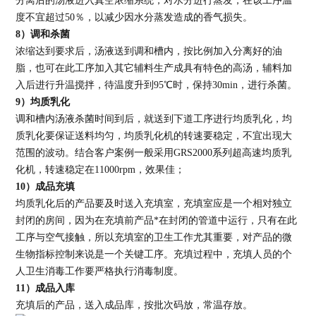
分离后的汤液进入真空浓缩系统，对水分进行蒸发，在该工序温
度不宜超过50％，以减少因水分蒸发造成的香气损失。
8
）调和杀菌
浓缩达到要求后，汤液送到调和槽内，按比例加入分离好的油
脂，也可在此工序加入其它辅料生产成具有特色的高汤，辅料加
入后进行升温搅拌，待温度升到95℃时，保持30min，进行杀菌。
9
）均质乳化
调和槽内汤液杀菌时间到后，就送到下道工序进行均质乳化，均
质乳化要保证送料均匀，均质乳化机的转速要稳定，不宜出现大
范围的波动。结合客户案例一般采用GRS2000系列超高速均质乳
化机，转速稳定在11000rpm，效果佳；
10
）成品充填
均质乳化后的产品要及时送入充填室，充填室应是一个相对独立
封闭的房间，因为在充填前产品*在封闭的管道中运行，只有在此
工序与空气接触，所以充填室的卫生工作尤其重要，对产品的微
生物指标控制来说是一个关键工序。充填过程中，充填人员的个
人卫生消毒工作要严格执行消毒制度。
11
）成品入库
充填后的产品，送入成品库，按批次码放，常温存放。