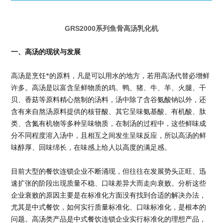
GRS2000系列鱼骨高汤乳化机
一
、
高汤的现状与发展
高汤是烹饪*的原料，凡是可以用水的地方，若用高汤代替必增鲜
许多。高汤是以富含呈鲜物质的鸡、鸭、猪、牛、羊、火腿、干
贝、香菇等原料精心熬制的汤料，汤中除了含谷氨酸钠以外，还
含有来自熬汤原料提供的核苷酸、其它呈味氨基酸、有机酸、肽
类、含氮有机物等多种呈味物质，在制汤的过程中，这些鲜味成
分不同程度溶入汤中，且相互之间发生呈味反应，所以高汤的鲜
味醇厚、回味绵长，在味感上给人以高度的满足感。
目前大型的餐饮连锁企业不断涌现，但往往在发展势头正旺、迅
速扩张的阶段出现质量不稳、口味差异大而走向衰败。分析这些
企业衰败的原因主要是在标准化方面没有找到合适的解决办法，
尤其是中式餐饮，如何实行质量标准化、口味标准化，是根本的
问题。高汤类产品是中式餐饮连锁企业实行标准化的理想产品，