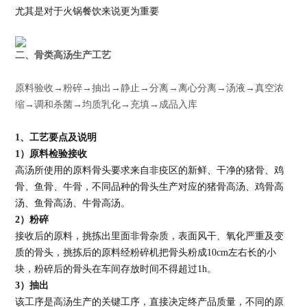
尤其是对于火锅餐饮来说更为重要
二、
骨类高汤生产工艺
原料验收→粉碎→抽出→静止→分离→离心分离→汤液→真空浓
缩→调和杀菌→均质乳化→充填→成品入库
1
、工艺要点及说明
1
）原料检验接收
高汤所使用的原料骨头要求来自非疫区的新鲜、干净的猪骨、鸡
骨、鱼骨、牛骨，不同品种的骨头生产对应的猪骨高汤、鸡骨高
汤、鱼骨高汤、牛骨高汤。
2
）粉碎
接收后的原料，挑拣出里面非骨杂质，表面风干、氧化严重及变
质的骨头，挑拣后的原料经粉碎机把骨头粉成10cm左右长的小
块，粉碎后的骨头在车间存放时间不得超过1h。
3
）抽出
该工序是高汤生产的关键工序，直接决定终产品质量，不同的原