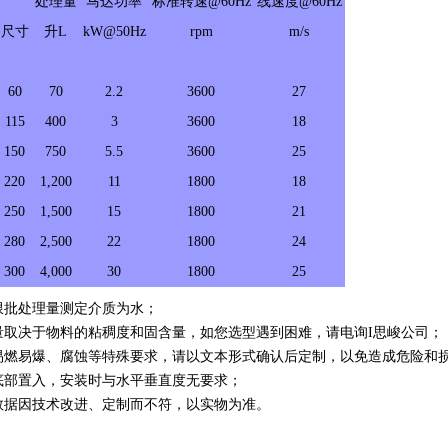
处理量
马达功率
标准转速@60Hz
线速度@60Hz
尺寸
升L
kW@50Hz
rpm
m/s
60
70
2.2
3600
27
115
400
3
3600
18
150
750
5.5
3600
25
220
1,200
11
1800
18
250
1,500
15
1800
21
280
2,500
22
1800
24
300
4,000
30
1800
25
批处理量测定介质为水；
取决于物料的粘稠度和固含量，如您选型遇到困难，请电询I
思峻公司；
燃易爆、腐蚀等特殊要求，请以文本形式确认后定制，以免造成危险和
部置入，安装时与水平垂直度无要求；
据因技术改进、定制而不符，以实物为准。