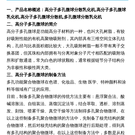
一、产品名称概述：
高分子多孔微球分散乳化机
,高分子多孔微球
乳化机,高分子多孔微球分散机,多孔微球分散乳化机
二、高分子多孔微球的简介
高分子多孔微球是功能高分子材料的一种，也叫大孔树脂，有较
好吸附性能的有机高聚物吸附剂，其内部具有三维空间立体孔结
构，孔径与比表面积都比较大，大孔吸附树脂一般不带有离子交
换基团，但其珠粒内部拥有与分离对象分子尺寸相匹配的吸附场
所和扩散通道，常为白色的球状颗粒，通常根据链节分子结构分
为非极性和极性两大类。
三、高分子多孔微球的制备方法
多孔功能聚合物微球在色谱、化妆品、生物 医学、特种颜料和涂
料等领域有广泛的应用。
目前，制备多孔聚合物微球的传统方法主要有：悬浮聚合法、酸
碱溶胀法、自组装法、蒸馏沉淀法等，结合萃取、透析、溶剂蒸
发、刻蚀、喷雾干燥、真空干燥等方法制得多孔聚合物微球。在
以上这些制备多孔聚合物微球的方法中，先制备了核壳结构的聚
合物微球，然后对核壳结构的聚合物微球进行后期处理，得到具
有多孔结构的聚合物微球。在以上这些制备方法中，多数是从粒