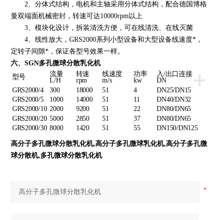
2、分体式结构，电机和主轴采用分体式结构，配合德国博格
曼双端面机械密封，转速可达10000rpm以上
3、模块化设计，拆装清洗方便，可在线清洗、在线灭菌
4、线性放大，GRS2000系列小型设备和大型设备线速度*，
定转子间隙*，保证各型号效果一样。
六、SGN多孔微球分散
乳化机
+
流量
转速
线速度
功率
入/出口连接
型号
L/H
rpm
m/s
kw
DN
GRS2000/4
300
18000
51
4
DN25/DN15
GRS2000/5
1000
14000
51
11
DN40/DN32
GRS2000/10
2000
9200
51
22
DN80/DN65
GRS2000/20
5000
2850
51
37
DN80/DN65
GRS2000/30
8000
1420
51
55
DN150/DN125
高分子多孔微球分散乳化机
,高分子多孔微球乳化机,高分子多孔微
球分散机,多孔微球分散乳化机