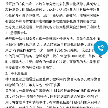
径可控的方向出发，以制备单分散的多孔聚合物微球，其制备过
程较复杂，时间成本也较大，此外，这些制备方法只适合于制备
少量的多孔聚合物微球。因此，新型的、高效的、能够同时吸附
有害染料和可挥发性有害物质的多功能性多孔微球的制备方法，
迄今为止鲜见报道。常用的制备方法为悬浮聚合法和种子溶胀法
1、悬浮聚合法。
悬浮聚合法是制备多孔聚合物微球的传统方法。首先在单体中加
入致孔剂进行悬浮聚 合，聚合结束后再将致孔剂除去，致孔剂原
来占 有的空间被保留下来，使微球具有多孔结构。 该法所得微球
中的孔为开孔结构，微球粒径一般在20 微米-1000微米。单体一定
时，微球大小主要由聚合的分散条件决定，而微孔的大小及形态
主要由致孔剂的种类和用量决定。
2、种子溶胀法
种子溶胀法是指通过在溶胀种子微球内的 聚合制备多孔微球聚合
物微球的方法。该方法包 括以下步骤：
首先通过分散聚合或乳液聚合法 制备粒径单分散的线性聚合物微
球，作为下一 步聚合的种子，同时起到线性聚合物致孔剂的 作
用；将交联单体和功能单体，有时也包括溶剂 致孔剂加入到种子