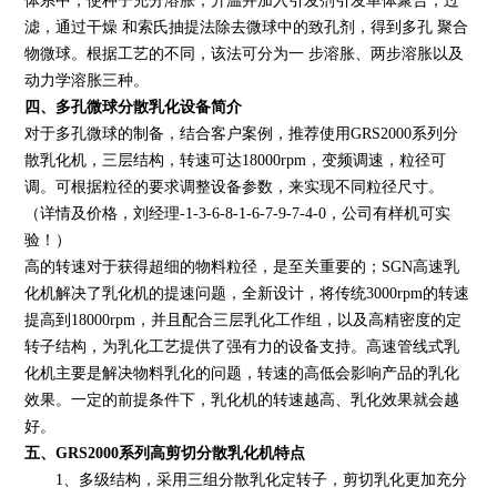
体系中，使种子充分溶胀；升温并加入引发剂引发单体聚合；过
滤，通过干燥 和索氏抽提法除去微球中的致孔剂，得到多孔 聚合
物微球。根据工艺的不同，该法可分为一 步溶胀、两步溶胀以及
动力学溶胀三种。
四、多孔微球分散乳化设备简介
对于多孔微球的制备，结合客户案例，推荐使用GRS2000系列分
散乳化机，三层结构，转速可达18000rpm，变频调速，粒径可
调。可根据粒径的要求调整设备参数，来实现不同粒径尺寸。
（详情及价格，刘经理-1-3-6-8-1-6-7-9-7-4-0，公司有样机可实
验！）
高的转速对于获得超细的物料粒径，是至关重要的；SGN高速乳
化机解决了乳化机的提速问题，全新设计，将传统3000rpm的转速
提高到18000rpm，并且配合三层乳化工作组，以及高精密度的定
转子结构，为乳化工艺提供了强有力的设备支持。高速管线式乳
化机主要是解决物料乳化的问题，转速的高低会影响产品的乳化
效果。一定的前提条件下，乳化机的转速越高、乳化效果就会越
好。
五、GRS2000系列高剪切分散乳化机特点
1、多级结构，采用三组分散乳化定转子，剪切乳化更加充分