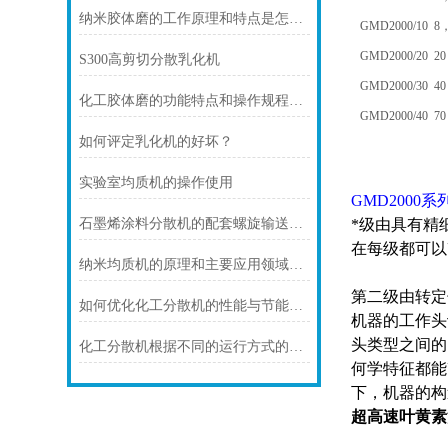
纳米胶体磨的工作原理和特点是怎样的？
GM
D
2000/10
8
GM
D
2000/20
20
S300高剪切分散乳化机
GM
D
2000/30
40
化工胶体磨的功能特点和操作规程介绍
GM
D
2000/40
70
如何评定乳化机的好坏？
实验室均质机的操作使用
GMD
2000
*级由具有精
石墨烯涂料分散机的配套螺旋输送服务
在每级都可以
纳米均质机的原理和主要应用领域说明
第二级由转定
如何优化化工分散机的性能与节能效果？
机器的工作头
头类型之间的
化工分散机根据不同的运行方式的分类
何学特征都能
下，机器的构
超高速
叶黄素