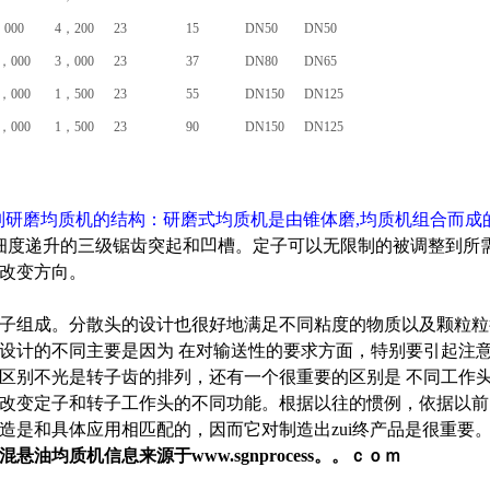
，000
4，200
23
15
DN50
DN50
，000
3，000
23
37
DN80
DN65
，000
1，500
23
55
DN150
DN125
，000
1，500
23
90
DN150
DN125
系列研磨
均质机
的结构：研磨式
均质机
是由锥体磨,
均质机
组合而成
细度递升的三级锯齿突起和凹槽。定子可以无限制的被调整到所
改变方向。
子组成。分散头的设计也很好地满足不同粘度的物质以及颗粒粒
设计的不同主要是因为 在对输送性的要求方面，特别要引起注
区别不光是转子齿的排列，还有一个很重要的区别是 不同工作
改变定子和转子工作头的不同功能。根据以往的惯例，依据以前
造是和具体应用相匹配的，因而它对制造出zui终产品是很重要
混悬油
均质机信息来源于www.sgnprocess。。ｃｏｍ