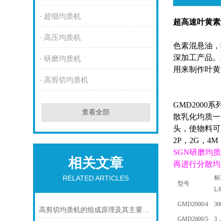
超细均质机
超高速
叶黄素
高压均质机
色素混悬油，
深加工产品。
研磨均质机
用来制作叶黄
高剪切均质机
GMD
2000系
查看全部
散乳化均质一
头，使物料可
2P，2G，4
SGN
研磨
均
相关文章
再进行分散均
标
RELATED ARTICLES
型号
L/
GM
D
2000/4
30
高剪切均质机的组成原理及其主要用途
GM
D
2000/5
3