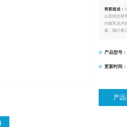
简要描述：
公司经过研
分散乳化均
装，我们将
物料可以先
质。胶体磨可
8SF等五种
产品型号：
更新时间：
产品
绍