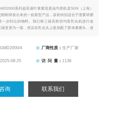
GMD2000系列超高速叶黄素混悬油均质机是SGN（上海）
究刚刚研发出来的一款新型产品，该机特别适合于需要研磨
质一步到位的物料。我们将三级高剪切均质乳化机进行改
三级变更为一级，然后在乳化头上面加配了胶体磨磨头，使
经过胶体磨细化物料，然后再经过乳化机将物料分散乳化均
根据物料要求进行更换（我们提供了2P，2G，4M，6F，
乳化头供客户选择
GMD2000/4
厂商性质：
生产厂家
2025-08-25
访 问 量：
1136
咨询
联系我们