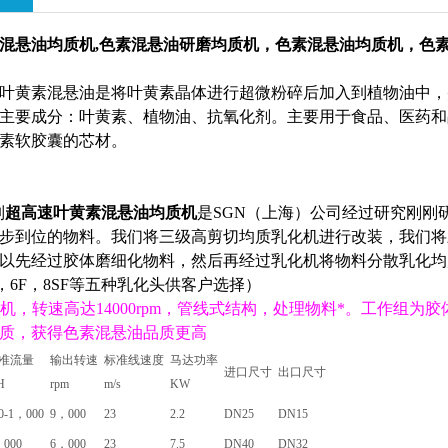
混悬油
均质机,
色素混悬油研磨
均质机
，色素混悬油
均质机
，色
叶黄素混悬油是将叶黄素晶体进行超微粉碎后加入到植物油中，
主要成分：叶黄素、植物油、抗氧化剂。主要用于食品、医药和
素软胶囊的芯材。
列
超高速
叶黄素混悬油
均质机
是
SGN
（上海）公司经过研究刚刚
步到位的物料。我们将三级高剪切均质乳化机进行改装，我们将
以先经过胶体磨细化物料，然后再经过乳化机将物料分散乳化均
M，6F，8SF等五种乳化头供客户选择）
质机
，转速高达14000rpm，管线式结构，处理物料*。工作组为
质，获得色素混悬油品质更高
准流量
输出转速
标准线速度
马达功率
进口尺寸
出口尺寸
H
rpm
m/s
KW
0-1，000
9，000
23
2.2
DN25
DN15
，000
6，000
23
7.5
DN40
DN32