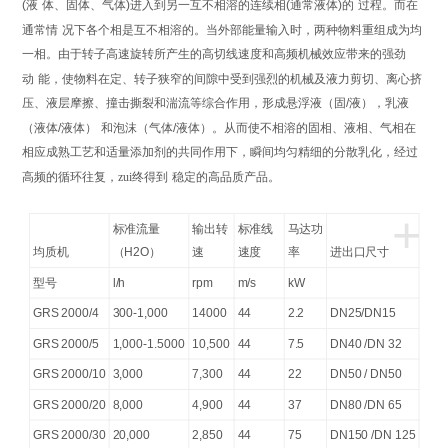
(
液
体、固体、气体
)
进入到另一互不相溶的连续相
(
通常液体
)
的
过程。而在
通常情
况下各个相是互不相溶的。当外部能量输入时，两种物料重组成为均
一相。由于转子高速旋转所产生的高切线速度和高频机械效应带来的强劲
动
能，使物料在定、转子狭窄的间隙中受到强烈的机械及液力剪切、离心挤
压、液层摩擦、撞击撕裂和湍流等综合作用，形成悬浮液（固
/
液），乳液
（液体
/
液体）
和泡沫（气体
/
液体）。从而使不相溶的固相、液相、气相在
相应成熟工艺和适量添加剂的共同作用下，瞬间均匀精细的分散乳化，经过
高频的循环往复，zui终得到
稳定的高品质产品。
+
标准流量
输出转
标准线
马达功
均质机
（
H2O
）
速
速度
率
进出口尺寸
型号
l/h
rpm
m/s
kW
GRS 2000/4
300-1,000
14000
44
2.2
DN25/DN15
GRS 2000/5
1,000-1.5000
10,500
44
7.5
DN40 /DN 32
GRS 2000/10
3,000
7,300
44
22
DN50 / DN50
GRS 2000/20
8,000
4,900
44
37
DN80 /DN 65
GRS 2000/30
20,000
2,850
44
75
DN150 /DN 125