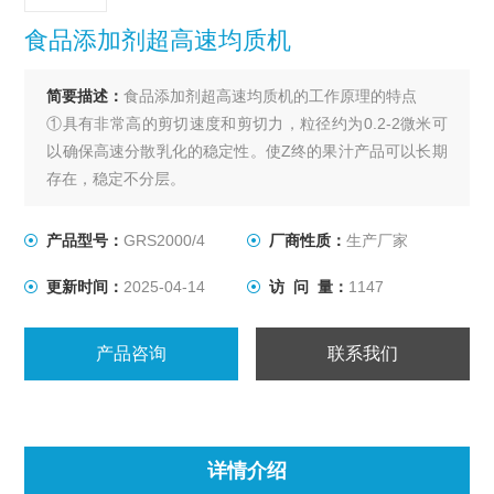
食品添加剂超高速均质机
简要描述：
食品添加剂超高速均质机的工作原理的特点
①具有非常高的剪切速度和剪切力，粒径约为0.2-2微米可
以确保高速分散乳化的稳定性。使Z终的果汁产品可以长期
存在，稳定不分层。
②该设备可以适用于各种分散乳化工艺，也可用于生产包
括对乳状液、悬浮液和胶体的均质混合。
产品型号：
GRS2000/4
厂商性质：
生产厂家
③三级乳化机由定、转子系统所产生的剪切力使得溶质转
更新时间：
2025-04-14
访 问 量：
1147
移速度增加，从而使单一分子和宏观分子媒介的分解加
速。三级工作头组合可以将果果实颗粒充分细化。
产品咨询
联系我们
详情介绍