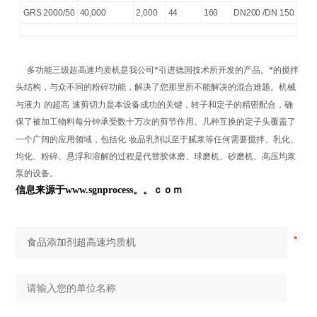
GRS 2000/50
40,000
2,000
44
160
DN200 /DN 150
多功能三级超高速均质机是我公司*引进德国技术所开发的产品。*的搅拌
头结构，与众不同的粉碎功能，解决了您那里所不能解决的混合难题。机械
与液力
的超高
速剪切力是本设备成功的关键，转子和定子的精密配合，确
保了被加工物料每分钟承受数十万次的剪节作用。几种互换的定子头覆盖了
一个广阔的应用领域，包括化
妆品乳剂以至于腻浆等任何需要搅拌、乳化、
均化、粉碎、悬浮和溶解的过程是代替胶体磨、球磨机、砂磨机、高压均浆
泵的设备。
信息来源于www.sgnprocess。。ｃｏｍ