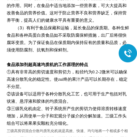
的作用。同时，在食品中适当地添加一些营养素，可大大提高和
改善食品的营养价值。这对于防止营养不良和营养缺乏，保持营
养平衡，提高人们的健康水平具有重要的意义。
3
（
）有利于食品保藏和运输，延长食品的保质期。各种生鲜
食品和各种高蛋白质食品如不采取防腐保鲜措施，出厂后将很快
腐坏变质。为了保证食品在保质期内保持应有的质量和品质，必
须使用防腐剂、抗氧剂和保鲜剂。
食品添加剂超高速均质机
的工作原理的特点
①具有非常高的剪切速度和剪切力，粒径约为0.2-2微米可以确保
高速分散乳化的稳定性。使zui终的
果
汁产品可以长期存在，稳定
不分层。
②该设备可以适用于各种分散乳化工艺，也可用于生产包括对乳
状液、悬浮液和胶体的均质混合。
③三级
乳化机
由定、转子系统所产生的剪切力使得溶质转移速度
增加，从而使单一分子和宏观分子媒介的分解加速。三级工作头
组合可以将
果
果实颗粒充分细化。
三级高剪切混合分散均质乳化机就是高效、快速、均匀地将一个相或多个相