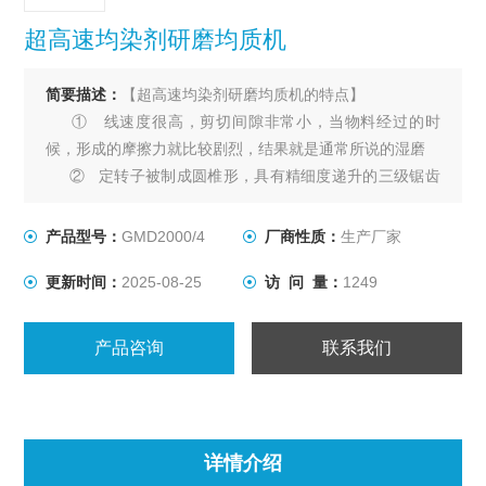
超高速均染剂研磨均质机
简要描述：
【超高速均染剂研磨均质机的特点】
① 线速度很高，剪切间隙非常小，当物料经过的时
候，形成的摩擦力就比较剧烈，结果就是通常所说的湿磨
② 定转子被制成圆椎形，具有精细度递升的三级锯齿
突起和凹槽。
③ 定子可以无限制的被调整到所需要的与转子之间的
产品型号：
GMD2000/4
厂商性质：
生产厂家
距离
更新时间：
2025-08-25
访 问 量：
1249
④ 在增强的流体湍流下，凹槽在每级都可以改变方
向。
⑤ 高质量的表面抛光和结构材料
产品咨询
联系我们
详情介绍