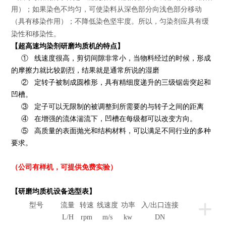
用）；如果染色不均匀，可使染料从深色部分向浅色部分移动
（具有移染作用）；不降低染色坚牢度。所以，匀染剂应具有缓
染性和移染性。
【
超高速均染剂研磨均质机
的特点】
① 线速度很高，剪切间隙非常小，当物料经过的时候，形成
的摩擦力就比较剧烈，结果就是通常所说的湿磨
② 定转子被制成圆椎形，具有精细度递升的三级锯齿突起和
凹槽。
③ 定子可以无限制的被调整到所需要的与转子之间的距离
④ 在增强的流体湍流下，凹槽在每级都可以改变方向。
⑤ 高质量的表面抛光和结构材料，可以满足不同行业的多种
要求。
（
公司有样机，可提供免费实验）
【研磨
均质机
设备选型表】
+
型号
流量
转速
线速度
功率
入/出口连接
L/H
rpm
m/s
kw
DN