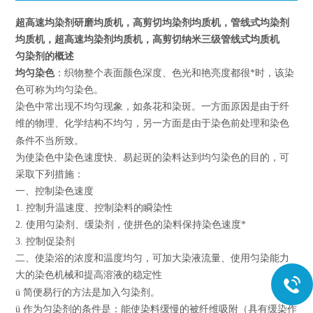
超高速均染剂研磨均质机，高剪切均
染
剂均质机，管线式均染剂
均质机，超高速均染剂均质机，高剪切纳米三级管线式均质机
匀染
剂的
概述
均匀染色
：织物整个表面颜色深度、色光和艳亮度都很*时，该染
色可称为均匀染色。
染色中常出现不均匀现象，如条花和染斑。一方面原因是由于纤
维的物理、化学结构不均匀，另一方面是由于染色前处理和染色
条件不当所致。
为使染色中染色速度快、易起斑的染料达到均匀染色的目的，可
采取下列措施：
一、控制染色速度
1. 控制升温速度、控制染料的瞬染性
2. 使用匀染剂、缓染剂，使拼色的染料保持染色速度*
3. 控制促染剂
二、使染浴的浓度和温度均匀，可加大染液流量、使用匀染能力
大的染色机械和提高溶液的稳定性
ü
简便易行的方法是加入匀染剂。
ü
作为匀染剂的条件是：能使染料缓慢的被纤维吸附（具有缓染作