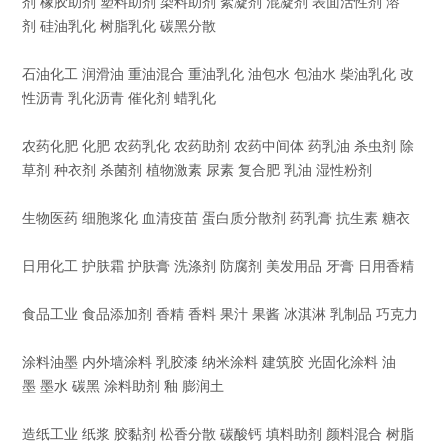
剂 橡胶助剂 塑料助剂 染料助剂 絮凝剂 混凝剂 表面活性剂 溶
剂 硅油乳化 树脂乳化 碳黑分散
石油化工 润滑油 重油混合 重油乳化 油包水 包油水 柴油乳化 改
性沥青 乳化沥青 催化剂 蜡乳化
农药化肥 化肥 农药乳化 农药助剂 农药中间体 药乳油 杀虫剂 除
草剂 种衣剂 杀菌剂 植物激素 尿素 复合肥 乳油 湿性粉剂
生物医药 细胞浆化 血清疫苗 蛋白质分散剂 药乳膏 抗生素 糖衣
日用化工 护肤霜 护肤膏 洗涤剂 防腐剂 美发用品 牙膏 日用香精
食品工业 食品添加剂 香精 香料 果汁 果酱 冰淇淋 乳制品 巧克力
涂料油墨 内外墙涂料 乳胶漆 纳米涂料 建筑胶 光固化涂料 油
墨 墨水 碳黑 涂料助剂 釉 膨润土
造纸工业 纸浆 胶黏剂 松香分散 碳酸钙 填料助剂 颜料混合 树脂