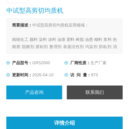
中试型高剪切均质机
简要描述：
中试型高剪切均质机应用领域：
精细化工 颜料 染料 涂料 油漆 塑料 树脂 油墨 糊料 浆料 热
熔胶 阻燃剂 胶粘剂 整理剂 表面活性剂 均染剂 防粘剂 消
泡剂 光亮剂 橡胶助剂 塑料助剂 染料助剂 絮凝剂 混凝剂
表面活性剂 溶剂 硅油乳化 树脂乳化 碳黑分散
产品型号：
GRS2000
厂商性质：
生产厂家
更新时间：
2026-04-10
访 问 量：
973
产品咨询
联系我们
详情介绍