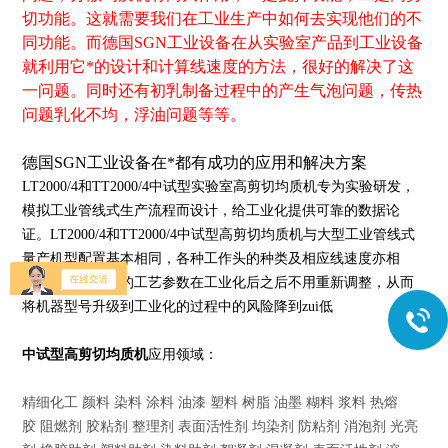
切功能。这就需要我们在工业生产中如何去实现他们的不
同功能。而德国
SGN
工业设备在从实验室产品到工业设备
就利用它*的设计和计算线速度的方法，很好的解决了这
一问题。同时还有初乳制备过程中的产生气泡问题，传热
问题乳化不均，浮油问题等等。
德国
SGN
工业设备在*都有成功的应用和解决方案
LT
2000/4和
TT
2000/4中试型实验室高剪切均质机专为实验研发，
模拟工业管线式生产流程而设计，给工业化提供可靠的数据论
证。
LT
2000/4和
TT
2000/4中试型高剪切均质机与大型工业管线式
量产机型配置基本相同，各种工作头的种类及相应线速度亦相
同，中试过程中的工艺参数在工业化后之后不用重新调整，从而
将机器型号升级到工业化的过程中的风险降到zui低
中试型
高剪切
均质机
应用领域：
精细化工 颜料 染料 涂料 油漆 塑料 树脂 油墨 糊料 浆料 热熔
胶 阻燃剂 胶粘剂 整理剂 表面活性剂 均染剂 防粘剂 消泡剂 光亮