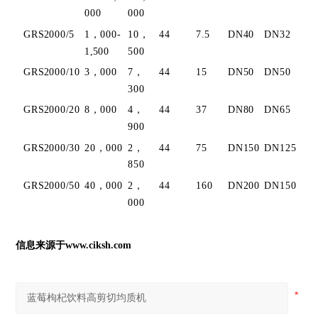
000
000
GR
S2000/5
1，000-
10，
44
7.5
DN40
DN32
1,500
500
GR
S2000/10
3，000
7，
44
15
DN50
DN50
300
GR
S2000/20
8，000
4，
44
37
DN80
DN65
900
GR
S2000/30
20，000
2，
44
75
DN150
DN125
850
GR
S2000/50
40，000
2，
44
160
DN200
DN150
000
信息来源于www.
ciksh
.com