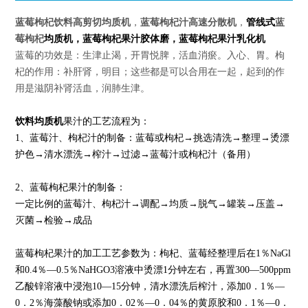
蓝莓枸杞饮料高剪切均质机
，
蓝莓枸杞汁高速分散机
，
管线式
蓝
莓枸杞
均质机
，蓝莓枸杞
果汁胶体磨，
蓝莓枸杞
果汁乳化机
蓝莓的功效是：生津止渴，开胃悦脾，活血消瘀。入心、胃。枸
杞的作用：补肝肾，明目；这些都是可以合用在一起，起到的作
用是滋阴补肾活血，润肺生津。
饮料
均质机
果汁的工艺流程为：
1、
蓝莓
汁、
枸杞
汁的制备：
蓝莓
或
枸杞
→挑选清洗→整理→烫漂
护色→清水漂洗→榨汁→过滤→
蓝莓
汁或
枸杞
汁（备用）
2、
蓝莓枸杞果汁
的制备：
一定比例的
蓝莓
汁、
枸杞
汁→调配→均质→脱气→罐装→压盖→
灭菌→检验→成品
蓝莓枸杞果汁
的加工工艺参数为：
枸杞
、
蓝莓
经整理后在1％NaGl
和0.4％—0.5％NaHGO3溶液中烫漂1分钟左右，再置300—500ppm
乙酸锌溶液中浸泡10—15分钟，清水漂洗后榨汁，添加0．1％—
0．2％海藻酸钠或添加0．02％—0．04％的黄原胶和0．1％—0．