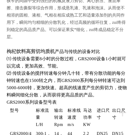
狭窄的间隙中受到强烈的机械及液力剪切、离心挤压、液层摩
擦、撞击撕裂等综合作用，形成悬乳液、乳液和泡沫。从而使不
相溶的固相、液相、气相在相应成熟工艺和适量添加剂的共同作
用下，瞬间均匀精细的分散乳化，经过高频的循环往复，zui终得
到稳定的高品质产品。可以保证果实*细化，zui终成品稳定不分
层。
枸杞饮料高剪切均质机
产品与传统的设备对比
⑴
传统设备需要8小时的分散过程，
GR
S2000设备1小时就可
以完成，更加高效、节能。
⑵
传统设备的搅拌转速每分钟几十转，带有分散功能的每分
钟转速也在1500转之内，而
GR
S2000系列每分钟转速可达到
5000-6000转，更加快速。超高的线速度产生的剪切力，使物
料瞬间细化分散，从而获得更高品质的产品。
GR
S2000系列设备型号表
+
型号
标准流
输出
标准线
马达
进口尺
出口尺
量
转速
速度
功率
寸
寸
L/H
Rpm
m/s
KW
GR
S2000/4
300-1，
14，
44
2.2
DN25
DN15