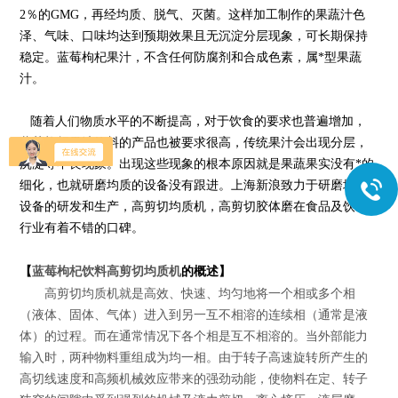
2％的GMG，再经均质、脱气、灭菌。这样加工制作的果蔬汁色
泽、气味、口味均达到预期效果且无沉淀分层现象，可长期保持
稳定。
蓝莓枸杞果
汁，不含任何防腐剂和合成色素，属*型果蔬
汁。
随着人们物质水平的不断提高，对于饮食的要求也普遍增加，
蓝莓枸杞果汁饮料
的产品也被要求很高，传统果汁会出现分层，
沉淀等不良现象。出现这些现象的根本原因就是果蔬果实没有*的
细化，也就研磨均质的设备没有跟进。上海
新浪
致力于研磨均质
设备的研发和生产，高剪切均质机，高剪切胶体磨在食品及饮料
行业有着不错的口碑。
【
蓝莓枸杞饮料高剪切均质机
的概述】
高剪切均质机就是高效、快速、均匀地将一个相或多个相
（液体、固体、气体）进入到另一互不相溶的连续相（通常是液
体）的过程。而在通常情况下各个相是互不相溶的。当外部能力
输入时，两种物料重组成为均一相。由于转子高速旋转所产生的
高切线速度和高频机械效应带来的强劲动能，使物料在定、转子