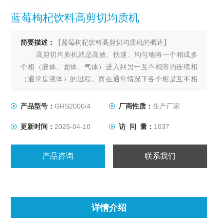
蓝莓枸杞饮料高剪切均质机
简要描述：
【蓝莓枸杞饮料高剪切均质机的概述】
高剪切均质机就是高效、快速、均匀地将一个相或多
个相（液体、固体、气体）进入到另一互不相溶的连续相
（通常是液体）的过程。而在通常情况下各个相是互不相
溶的。当外部能力输入时，两种物料重组成为均一相。由
于转子高速旋转所产生的高切线速度和高频机械效应带来
产品型号：
GRS2000/4
厂商性质：
生产厂家
的强劲动能，使物料在定、转子狭窄的间隙中受到强烈的
更新时间：
2026-04-10
访 问 量：
1037
机械及液力剪切、离心挤压、液层摩擦
产品咨询
联系我们
详情介绍