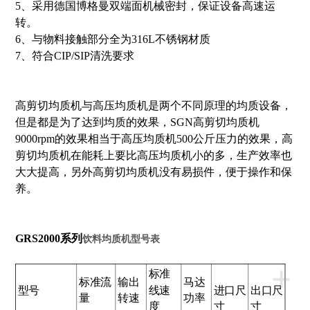
5、采用德国博格曼双端面机械密封，保证设备高速运
转。
6、与物料接触部分全为316L不锈钢材质
7、符合CIP/SIP清洗要求
高剪切均质机与高压均质机是两个不同原理的均质设备，
但是都是为了达到均质的效果，SGN高剪切均质机
9000rpm的效果相当于高压均质机500公斤压力的效果，高
剪切均质机在能耗上要比高压均质机小的多，生产效率也
大大提高，另外高剪切均质机没有易损件，便于操作和保
养。
GRS2000系列
饮料均质机型号表
+
标准
标准流
输出
马达
型号
线速
进口尺
出口尺
量
转速
功率
度
寸
寸