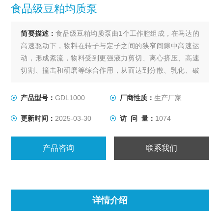
食品级豆粕均质泵
简要描述：
食品级豆粕均质泵由1个工作腔组成，在马达的
高速驱动下，物料在转子与定子之间的狭窄间隙中高速运
动，形成紊流，物料受到更强液力剪切、离心挤压、高速
切割、撞击和研磨等综合作用，从而达到分散、乳化、破
碎的效果。思峻单级管线式乳化泵主要包括GDL1000系列
和GDL2000系列，相对而言，混合、分散、均质、悬浮、
产品型号：
GDL1000
厂商性质：
生产厂家
乳化、湿磨得效果明显弱于多极管线式均质泵，单级的剪
更新时间：
2025-03-30
访 问 量：
1074
切力大大的弱于多级的，同时对被加工的物料的要求
产品咨询
联系我们
详情介绍