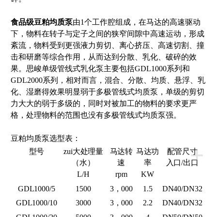
食品级
豆粕均质泵
由1个工作腔组成，在马达的高速驱动
下，物料在转子与定子之间的狭窄间隙中高速运动，形成
紊流，物料受到更强液力剪切、离心挤压、高速切割、撞
击和研磨等综合作用，从而达到分散、乳化、破碎的效
果。
思峻
单级管线式乳化泵主要包括
G
DL1000系列和
G
DL2000系列，相对而言，混合、分散、均质、悬浮、乳
化、湿磨得效果明显弱于多极管线式均质泵，单级的剪切
力大大的弱于多级的，同时对被加工的物料的要求更严
格，处理物料的范围也没有多极管线式均质泵强。
豆粕均质泵选型表：
+
型号
zui大处理量
马达转
马达功
配管尺寸
（水）
速
率
入口/出口
L/H
rpm
KW
G
DL1000/5
1500
3，000
1.5
DN40/DN32
G
DL1000/10
3000
3，000
2.2
DN40/DN32