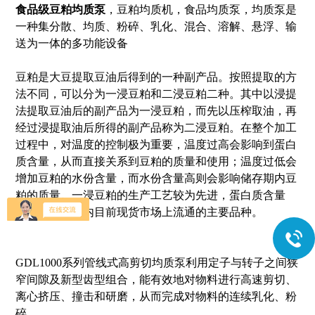
食品级
豆粕均质泵
，豆粕均质机，食品均质泵，均质泵是
一种集分散、均质、粉碎、乳化、混合、溶解、悬浮、输
送为一体的多功能设备
豆粕是大豆提取豆油后得到的一种副产品。按照提取的方
法不同，可以分为一浸豆粕和二浸豆粕二种。其中以浸提
法提取豆油后的副产品为一浸豆粕，而先以压榨取油，再
经过浸提取油后所得的副产品称为二浸豆粕。在整个加工
过程中，对温度的控制极为重要，温度过高会影响到蛋白
质含量，从而直接关系到豆粕的质量和使用；温度过低会
增加豆粕的水份含量，而水份含量高则会影响储存期内豆
粕的质量。一浸豆粕的生产工艺较为先进，蛋白质含量
高，是中国国内目前现货市场上流通的主要品种。
G
DL1000系列管线式高剪切均质泵利用定子与转子之间狭
窄间隙及新型齿型组合，能有效地对物料进行高速剪切、
离心挤压、撞击和研磨，从而完成对物料的连续乳化、粉
碎。