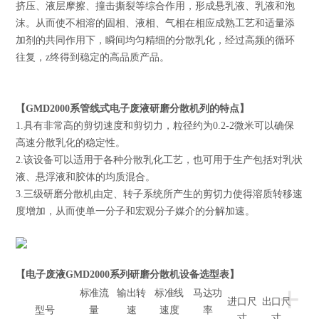
挤压、液层摩擦、撞击撕裂等综合作用，形成悬乳液、乳液和泡
沫。从而使不相溶的固相、液相、气相在相应成熟工艺和适量添
加剂的共同作用下，瞬间均匀精细的分散乳化，经过高频的循环
往复，z终得到稳定的高品质产品。
【
GMD
2000系
管线式
电子废液
研磨分散机
列的特点】
1.具有非常高的剪切速度和剪切力，粒径约为0.2-2微米可以确保
高速分散乳化的稳定性。
2.该设备可以适用于各种分散乳化工艺，也可用于生产包括对乳状
液、悬浮液和胶体的均质混合。
3.三级
研磨分散机
由定、转子系统所产生的剪切力使得溶质转移速
度增加，从而使单一分子和宏观分子媒介的分解加速。
【电子废液
GMD
2000系列
研磨分散机
设备选型表】
+
标准流
输出转
标准线
马达功
进口尺
出口尺
型号
量
速
速度
率
寸
寸