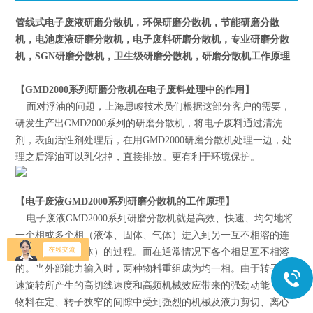
管线式
电子废液
研磨分散机
，环保
研磨分散机
，节能
研磨分散
机
，电池废液
研磨分散机
，电子废料
研磨分散机
，专业
研磨分散
机
，
SGN研磨分散机
，卫生级
研磨分散机
，
研磨分散机
工作原理
【
GMD
2000系列
研磨分散机
在电子废料处理中的作用】
面对浮油的问题，上海
思峻
技术员们根据这部分客户的需要，
研发生产出
GMD
2000系列的
研磨分散机
，将电子废料通过清洗
剂，表面活性剂处理后，在用
GMD
2000
研磨分散机
处理一边，处
理之后浮油可以乳化掉，直接排放。更有利于环境保护。
【电子废液
GMD
2000系列
研磨分散机
的工作原理】
电子废液
GMD
2000系列
研磨分散机
就是高效、快速、均匀地将
一个相或多个相（液体、固体、气体）进入到另一互不相溶的连
续相（通常是液体）的过程。而在通常情况下各个相是互不相溶
的。当外部能力输入时，两种物料重组成为均一相。由于转子高
速旋转所产生的高切线速度和高频机械效应带来的强劲动能，使
物料在定、转子狭窄的间隙中受到强烈的机械及液力剪切、离心