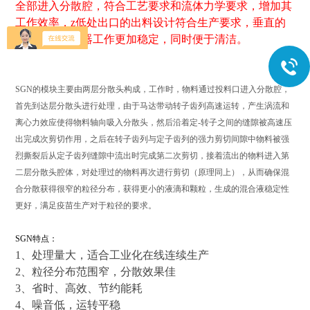
全部进入分散腔，符合工艺要求和流体力学要求，增加其
工作效率，z低处出口的出料设计符合生产要求，垂直的
压力使得该机器工作更加稳定，同时便于清洁。
SGN
的模块主要由两层分散头构成，工作时，物料通过投料口进入分散腔，
首先到达层分散头进行处理，由于马达带动转子齿列高速运转，产生涡流和
离心力效应使得物料轴向吸入分散头，然后沿着定-转子之间的缝隙被高速压
出完成次剪切作用，之后在转子齿列与定子齿列的强力剪切间隙中物料被强
烈撕裂后从定子齿列缝隙中流出时完成第二次剪切，接着流出的物料进入第
二层分散头腔体，对处理过的物料再次进行剪切（原理同上），从而确保混
合分散获得很窄的粒径分布，获得更小的液滴和颗粒，生成的混合液稳定性
更好，满足疫苗生产对于粒径的要求。
SGN特点：
1、处理量大，适合工业化在线连续生产
2、粒径分布范围窄，分散效果佳
3、省时、高效、节约能耗
4、噪音低，运转平稳