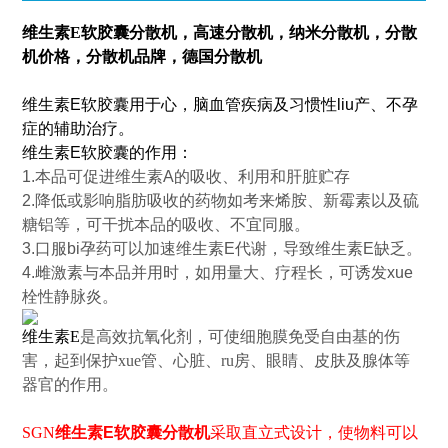
维生素E软胶囊分散机
，高速分散机，纳米分散机，分散
机价格，分散机品牌，德国分散机
维生素E软胶囊用于心，脑血管疾病及习惯性liu产、不孕
症的辅助治疗。
维生素E软胶囊的作用：
1.本品可促进维生素A的吸收、利用和肝脏贮存
2.降低或影响脂肪吸收的药物如考来烯胺、新霉素以及硫
糖铝等，可干扰本品的吸收、不宜同服。
3.口服bi孕药可以加速维生素E代谢，导致维生素E缺乏。
4.雌激素与本品并用时，如用量大、疗程长，可诱发xue
栓性静脉炎。
维生素E
是高效抗氧化剂，可使细胞膜免受自由基的伤
害，起到保护xue管、心脏、ru房、眼睛、皮肤及腺体等
器官的作用。
SGN
维生素E软胶囊分散机
采取直立式设计，使物料可以