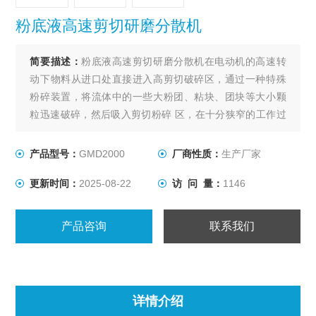
粉底液高速剪切研磨分散机
简要描述：
粉底液高速剪切研磨分散机在电动机的高速转
动下物料从进口处直接进入高剪切破碎区，通过一种特殊
粉碎装置，将流体中的一些大粉团、粘块、团块等大小颗
粒迅速破碎，然后吸入剪切粉碎 区，在十分狭窄的工作过
道内由于转子刀片与定子刀片相对高速切割从而产生强烈
摩擦及研磨破碎等。
产品型号：
GMD2000
厂商性质：
生产厂家
更新时间：
2025-08-22
访 问 量：
1146
产品咨询
联系我们
详情介绍