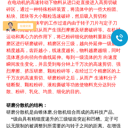
在电动机的高速转动下物料从进口处直接进入高剪切破
碎区，通过一种特殊粉碎装置，将流体中的一些大粉团、
粘块、团块等大小颗粒迅速破碎，然后吸入剪切粉
碎 区，在十分狭窄的工作过道内由于转子刀片与定子刀
片相对高速切割从而产生强烈摩擦及研磨破碎等。在机械
运动和离心力的作用下，将已粉碎细化的物料重新压入精
磨区进行研磨破碎。精磨区分三级，越向外延伸一级磨片
精度越高，齿距越小，线速度越长，物料越磨越细，同时
流体逐步向径向作曲线延伸。每到一级流体的方 向速度
瞬间发生变化，并且受到每分钟上千万次的高速剪切、强
烈摩擦、挤压研磨、颗粒粉碎等，在经过三个精磨区的上
千万次的高速剪切、研磨粉碎之后，从而产 生液料分子
链断裂、颗粒粉碎、液粒撕破等功效使物料充分达到分
散、粉碎、乳化、均质、细化的目的。
研磨分散机的结构：
研磨分散机是由锥体磨,分散机组合而成的高科技产品。
*级由具有精细度递升的三级锯齿突起和凹槽。定子可
以无限制的被调整到所需要的与转子之间的距离。在增强