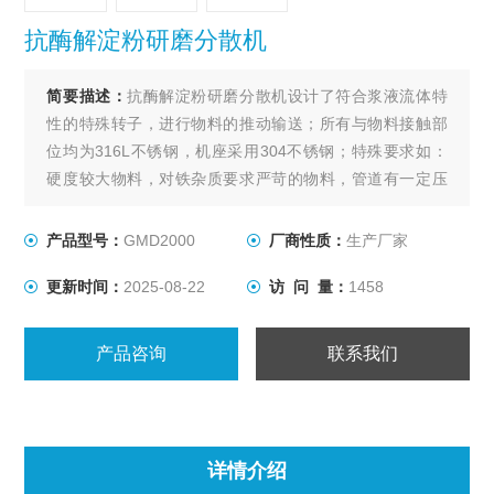
抗酶解淀粉研磨分散机
简要描述：
抗酶解淀粉研磨分散机设计了符合浆液流体特
性的特殊转子，进行物料的推动输送；所有与物料接触部
位均为316L不锈钢，机座采用304不锈钢；特殊要求如：
硬度较大物料，对铁杂质要求严苛的物料，管道有一定压
力并且需不间断运转的工况，可选磨头喷涂碳化物或陶
瓷。
产品型号：
GMD2000
厂商性质：
生产厂家
更新时间：
2025-08-22
访 问 量：
1458
产品咨询
联系我们
详情介绍