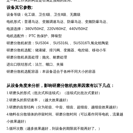
定一种工作头的构造是否满足预期的应用。
设备其它参数:
设备等级：化工级、卫生I级、卫生II级、无菌级
电机形式：普通马达、变频调速马达、防爆马达、变频防爆马达、
电源选择： 380V/50HZ、220V/60HZ、440V/50HZ
电机选配件： PTC 热保护、降噪型
研磨分散机材质：SUS304 、SUS316L 、SUS316Ti,氧化锆陶瓷
研磨分散机选配：储液罐、排污阀、变频器、电控箱、移动小车
研磨分散机表面处理：抛光、耐磨处理
进出口联结形式：法兰、螺口、夹箍
研磨分散机选配容器：本设备适合于各种不同大小的容器
从设备角度来分析，影响研磨分散机效果因素有以下几点：
1.研磨头的形式（批次式和连续式）（连续式比批次式要好）
2.研磨头的剪切速率，（越大效果越好）
3.研磨的齿形结构（分为初齿、中齿、细齿、超细齿、越细齿效果越好）
4.物料在分散墙体的停留时间、研磨分散时间（可以看作同等电机，流量越
小效果越好）
5.循环次数（越多效果越好，到设备的期限就不能再好了。）