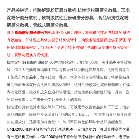
产品关键词：
抗酶解淀粉研磨分散机
,抗性淀粉研磨分散机，玉米
淀粉研磨分散机，饮料级抗性淀粉研磨分散机，食品级抗性淀粉
研磨分散机，管线式研磨分散机
SGN
抗酶解淀粉研磨分散机
采用优化设计理念，将先进的技术与创新的思维
有效融合，并体现在具体的设备结构设计中，为设备稳定运行提供了保证. 采
用整体式机械密封，*上解决了高速运转下的物料泄漏以及冷却介质污染等问
题，安装与更换方便快捷。
抗性淀粉(resistant starch)又称抗酶解淀粉，难消化淀粉，在小肠中不能被酶
解
，但在人的肠胃道结肠中可以与挥发性脂肪酸起发酵反应。抗性淀粉存在
于某些天然食品中，如马铃薯、香蕉、大米等都含有抗性淀粉，特别是高直
链淀粉的玉米淀粉含抗性淀粉高达60%。这种淀粉较其他淀粉难降解，在体
内消化缓慢，吸收和进入血液都较缓慢。其性质类似溶解性纤维，具有一定
的瘦身效果，近年来开始受到爱美人士的青睐。
抗性淀粉具有低持水能力等加工特性，可以用于改善食品的加工工艺，增加
食品的脆度、膨胀性及提高
z
终产品的质地。因此，可将其作为食品膳食纤维
的功能成分，适量添加在食品中，制成不同特色的风味食品和功能食品。
GM
D2000研磨分散机为立式分体结构,有一定输送能力，可以处理高固含量
有一定粘稠度物料，
GM
2000设计了符合浆液流体特性的特殊转子，进行物