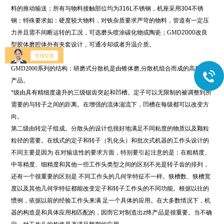
料的推动输送；所有与物料接触部位均为316L不锈钢，机座采用304不锈
钢；特殊要求如：硬度较大物料，对铁杂质要求严苛的物料，管道有一定压
力并且需不间断运转的工况，可选磨头喷涂碳化物或陶瓷；
GM
D2000改良
型胶体磨腔体外有夹套设计，可通冷却或者升温介质。
GMD2000系列
的结构：研磨式分散机是由锥体磨,分散机组合而成的高科技
产品。
*级由具有精细度递升的三级锯齿突起和凹槽。定子可以无限制的被调整到所
需要的与转子之间的距离。在增强的流体湍流下，凹槽在每级都可以改变方
向。
第二级由转定子组成。分散头的设计也很好地满足不同粘度的物质以及颗粒
粒径的需要。在线式的定子和转子（乳化头）和批次式机器的工作头设计的
不同主要是因为 在对输送性的要求方面，特别要引起注意的是：在粗精度、
中等精度、细精度和其他一些工作头类型之间的区别不光是转子齿的排列，
还有一个很重要的区别是 不同工作头的几何学特征不一样。狭槽数、狭槽宽
度以及其他几何学特征都能改变定子和转子工作头的不同功能。根据以往的
惯例，依据以前的经验工作头来满 足一个具体的应用。在大多数情况下，机
器的构造是和具体应用相匹配的，因而它对制造出z终产品是很重要。当不确