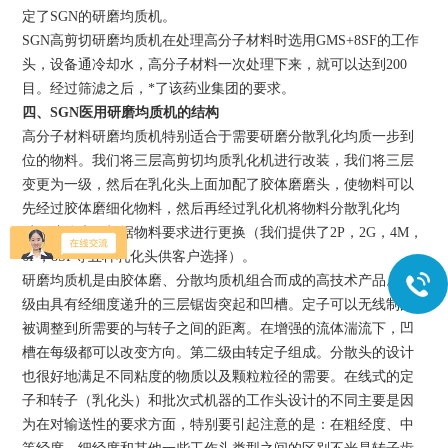
定了
SGN
的研磨均质机。
SGN
高剪切研磨均质机在处理高分子材料时选用
G
M
S+8SF的工作
头，设备通冷却水，高分子材料一次处理下来，就可以达到200
目。经过筛滤之后，*了该药业集团的要求。
四、SGN医用研磨均质机的结构
高分子材料研磨均质机特别适合于需要研磨分散乳化均质一步到
位的物料。我们将三层
高剪切均质乳化机进行改装，我们将
三层
变更为一级，然后在乳化头上面加配了胶体磨磨头，使物料可以
先经过胶体磨细化物料，然后再经过乳化机将物料分散乳化均
质。胶体磨可根据物料要求进行更换（我们提供了2P，2G，4M，
6F，8SF等五种乳化头供客户选择）。
研磨均质机是由胶体磨、分散均质机组合而成的高技术
产品。
初
级由具有经细度递升的
三层
锯齿突起和凹槽。定子可以无线制的
被调整到所需要的与转子之间的距离。在增强的流体湍流下，凹
槽在每级都可以改变方向。
第
二
级由转定子组成。分散头的设计
也很好地满足不同粘度的物质以及颗粒粒径的需要。在线式的定
子和转子（乳化头）和批次式机器的工作头设计的不同主要是因
为在对输送性的要求方面，特别要引起注意的是：在粗经度、中