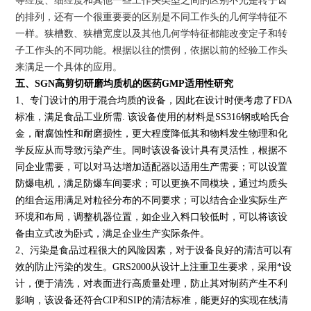
等经度、细经度和其他一些工作头类型之间的区别不光是转子齿
的排列，还有一个很
重要要的区别是不同工作头的几何学特征不
一样。狭槽数、狭槽宽度以及其他几何学特征都能改变定子和转
子工作头的不同功能。根据以往的惯例，依据以前的经验工作头
来满足一个具体的应用。
五、SGN高剪切研磨均质机的医药GMP适用性研究
1、专门设计的用于混合均质的设备，因此在设计时便考虑了FDA
标准，满足食品工业所需. 该设备使用的材料是SS316钢或哈氏合
金，耐腐蚀性和耐磨损性，更大程度降低其和物料发生物理和化
学反应从而导致污染产生。同时该设备设计具有灵活性，根据不
同企业需要，可以对马达增加适配器以适用生产需要；可以设置
防爆电机，满足防爆车间要求；可以更换不同模块，通过均质头
的组合运用满足对粒径分布的不同要求；可以结合企业实际生产
环境和布局，调整机器位置，如企业入料口较低时，可以将该设
备由立式改为卧式，满足企业生产实际条件。
2、污染是食品过程很大的风险因素，对于设备良好的清洁可以有
效的防止污染的发生。GRS2000从设计上注重卫生要求，采用*设
计，便于清洗，对表面进行高质量处理，防止其对制药产生不利
影响，该设备还符合CIP和SIP的清洁标准，能更好的实现在线清