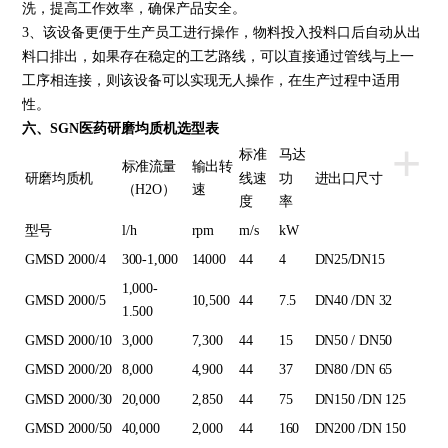
洗，提高工作效率，确保产品安全。
3、该设备更便于生产员工进行操作，物料投入投料口后自动从出
料口排出，如果存在稳定的工艺路线，可以直接通过管线与上一
工序相连接，则该设备可以实现无人操作，在生产过程中适用
性。
六、SGN医药研磨均质机选型表
+
标准
马达
标准流量
输出转
研磨均质机
线速
功
进出口尺寸
（H2O）
速
度
率
型号
l/h
rpm
m/s
kW
GMSD 2000/4
300-1,000
14000
44
4
DN25/DN15
1,000-
GMSD 2000/5
10,500
44
7.5
DN40 /DN 32
1.500
GMSD 2000/10
3,000
7,300
44
15
DN50 / DN50
GMSD 2000/20
8,000
4,900
44
37
DN80 /DN 65
GMSD 2000/30
20,000
2,850
44
75
DN150 /DN 125
GMSD 2000/50
40,000
2,000
44
160
DN200 /DN 150