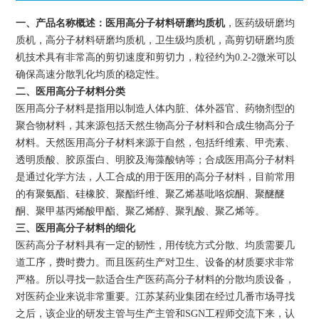
一、产品名称概述：
医用高分子材料研磨均质机
，医药
级研磨
均
质机，
高分子材料
研磨均质机，
卫生级均质机，高剪切研磨均质
机技术具有非常高的剪切速度和剪切力，粒径约为0.2-2微米可以
确保高速分散乳化均质的稳定性。
二、医用高分子材料分类
医用高分子材料是指用以制造人体内脏、体外器官、药物剂型的
聚合物材料，其来源包括天然生物高分子材料和合成生物高分子
材料。天然医用高分子材料来源于自然，包括纤维素、甲壳素、
透明质酸、胶原蛋白、明胶及海藻酸钠等；合成医用高分子材料
是通过化学方法，人工合成的用于医用的高分子材料，目前常用
的有聚氨酯、硅橡胶、聚酯纤维、聚乙烯基吡咯烷酮、聚醚醚
酮、聚甲基丙烯酸甲酯、聚乙烯醇、聚乳酸、聚乙烯等。
三、医用高分子材料的细化
医药高分子材料具有一定的韧性，用传统方式分散、均质需要几
道工序，费时费力。而且医药生产对卫生、设备的材质要求非常
严格。所以寻找一款适合生产医药高分子材料的分散均质设备，
对医药企业来说非常重要。江苏某药业集团在经过几番市场寻找
之后，该企业的研发主管与生产主管和SGN
工程师交流下来，认